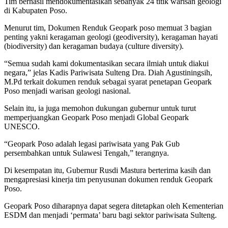
Tim berhasil mendokumentasikan sebanyak 24 titik warisan geologi
di Kabupaten Poso.
Menurut tim, Dokumen Renduk Geopark poso memuat 3 bagian
penting yakni keragaman geologi (geodiversity), keragaman hayati
(biodiversity) dan keragaman budaya (culture diversity).
“Semua sudah kami dokumentasikan secara ilmiah untuk diakui
negara,” jelas Kadis Pariwisata Sulteng Dra. Diah Agustiningsih,
M.Pd terkait dokumen renduk sebagai syarat penetapan Geopark
Poso menjadi warisan geologi nasional.
Selain itu, ia juga memohon dukungan gubernur untuk turut
memperjuangkan Geopark Poso menjadi Global Geopark
UNESCO.
“Geopark Poso adalah legasi pariwisata yang Pak Gub
persembahkan untuk Sulawesi Tengah,” terangnya.
Di kesempatan itu, Gubernur Rusdi Mastura berterima kasih dan
mengapresiasi kinerja tim penyusunan dokumen renduk Geopark
Poso.
Geopark Poso diharapnya dapat segera ditetapkan oleh Kementerian
ESDM dan menjadi ‘permata’ baru bagi sektor pariwisata Sulteng.