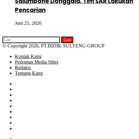
Salumbone Donggala, Tim SAR Lakukan
Pencarian
Juni 25, 2026
Cari
untuk:
© Copyright 2026, PT.BIDIK SULTENG GROUP
Kontak Kami
Pedoman Media Siber
Redaksi
Tentang Kami
Facebook
Twitter
Google+
WhatsApp
Telegram
Close