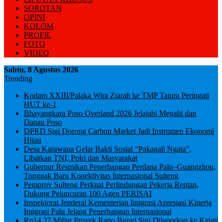
SOROTAN
OPINI
KOLOM
PROFIL
FOTO
VIDEO
Sabtu, 8 Agustus 2026
Trending
Kodam XXIII/Palaka Wira Ziarah ke TMP Tatura Peringati
HUT ke-1
Bhayangkara Poso Overland 2026 Jelajahi Megalit dan
Danau Poso
DPRD Sigi Dorong Carbon Market Jadi Instrumen Ekonomi
Hijau
Desa Karawana Gelar Bakti Sosial “Pakagali Ngata”,
Libatkan TNI, Polri dan Masyarakat
Gubernur Resmikan Penerbangan Perdana Palu–Guangzhou,
Tonggak Baru Konektivitas Internasional Sulteng
Pemprov Sulteng Perkuat Perlindungan Pekerja Rentan,
Dukung Peluncuran 100 Agen PERISAI
Inspektorat Jenderal Kementerian Imigrasi Apresiasi Kinerja
Imigrasi Palu Jelang Penerbangan Internasional
Rp14,27 Miliar Proyek Rano Bungi Sigi Dilaporkan ke Kejati