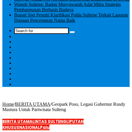
Wagub Sulteng: Badan Musyawarah Adat Mitra Strategis
Pembangunan Berbasis Budaya
Bupati Sigi Penuhi Klarifikasi Polda Sulteng Terkait Laporan
Dugaan Pencemaran Nama Baik
Log
In
Home
/
BERITA UTAMA
/
Geopark Poso, Legasi Gubernur Rusdy
Mastura Untuk Pariwisata Sulteng
BERITA UTAMA
LINTAS SULTENG
LIPUTAN
KHUSUS
NASIONAL
Palu