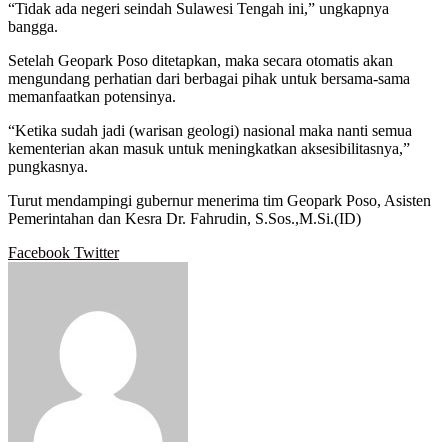
“Tidak ada negeri seindah Sulawesi Tengah ini,” ungkapnya
bangga.
Setelah Geopark Poso ditetapkan, maka secara otomatis akan
mengundang perhatian dari berbagai pihak untuk bersama-sama
memanfaatkan potensinya.
“Ketika sudah jadi (warisan geologi) nasional maka nanti semua
kementerian akan masuk untuk meningkatkan aksesibilitasnya,”
pungkasnya.
Turut mendampingi gubernur menerima tim Geopark Poso, Asisten
Pemerintahan dan Kesra Dr. Fahrudin, S.Sos.,M.Si.(ID)
Google+
LinkedIn
StumbleUpon
Tumblr
Pinterest
Reddit
VKontakte
WhatsApp
Telegram
Viber
Share
Print
Facebook
Twitter
via
Email