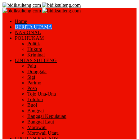
Home
BERITA UTAMA
NASIONAL
POLHUKAM
Politik
Hukum
Kriminal
LINTAS SULTENG
Palu
Donggala
Sigi
Parimo
Poso
Tojo Una-Una
Toli-toli
Buol
Banggai
Banggai Kepulauan
Banggai Laut
Morowali
Morowali Utara
LIPUTAN KHUSUS