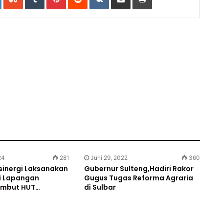
Email
24
281
Juni 29, 2022
360
rsinergi Laksanakan
Gubernur Sulteng,Hadiri Rakor
di Lapangan
Gugus Tugas Reforma Agraria
ambut HUT…
di Sulbar