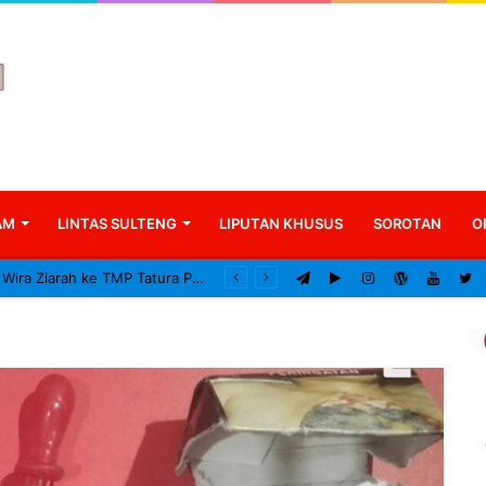
AM
LINTAS SULTENG
LIPUTAN KHUSUS
SOROTAN
O
Kodam XXIII/Palaka Wira Ziarah ke TMP Tatura Peringati HUT ke-1