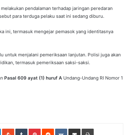
melakukan pendalaman terhadap jaringan peredaran
ebut para terduga pelaku saat ini sedang diburu.
ka ini, termasuk mengejar pemasok yang identitasnya
u untuk menjalani pemeriksaan lanjutan. Polisi juga akan
idikan, termasuk pemeriksaan saksi-saksi.
an
Pasal 609 ayat (1) huruf A
Undang-Undang RI Nomor 1
e+
LinkedIn
StumbleUpon
Tumblr
Pinterest
Reddit
VKontakte
Share
Print
via