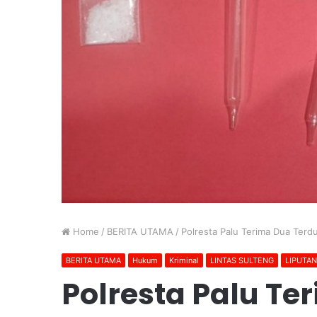
Home
/
BERITA UTAMA
/
Polresta Palu Terima Dua Terd
BERITA UTAMA
Hukum
Kriminal
LINTAS SULTENG
LIPUTA
Polresta Palu Te