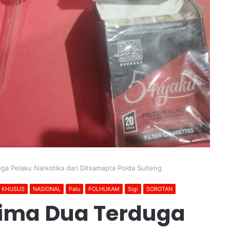
uga Pelaku Narkotika dari Ditsamapta Polda Sulteng
N KHUSUS
NASIONAL
Palu
POLHUKAM
Sigi
SOROTAN
rima Dua Terduga