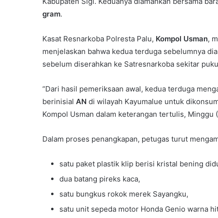
Kabupaten Sigi. Keduanya diamankan bersama bara
gram
.
Kasat Resnarkoba Polresta Palu,
Kompol Usman
, 
menjelaskan bahwa kedua terduga sebelumnya diam
sebelum diserahkan ke Satresnarkoba sekitar pukul
“Dari hasil pemeriksaan awal, kedua terduga meng
berinisial
AN
di wilayah Kayumalue untuk dikonsumsi
Kompol Usman dalam keterangan tertulis, Minggu (
Dalam proses penangkapan, petugas turut mengama
satu paket plastik klip berisi kristal bening di
dua batang pireks kaca,
satu bungkus rokok merek Sayangku,
satu unit sepeda motor Honda Genio warna h