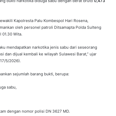
ng bukti narkotika diduga sabu dengan berat bruto
0,473
mewakili Kapolresta Palu Kombespol Hari Rosena,
ankan oleh personel patroli Ditsamapta Polda Sulteng
 01.30 Wita.
aku mendapatkan narkotika jenis sabu dari seseorang
 dan dijual kembali ke wilayah Sulawesi Barat,” ujar
17/5/2026).
nkan sejumlah barang bukti, berupa:
duga sabu,
itam dengan nomor polisi DN 3627 MD.