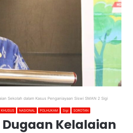
alaian Sekolah dalam Kasus Penganiayaan Siswi SMAN 2 Sigi
N KHUSUS
NASIONAL
POLHUKAM
Sigi
SOROTAN
ti Dugaan Kelalaian