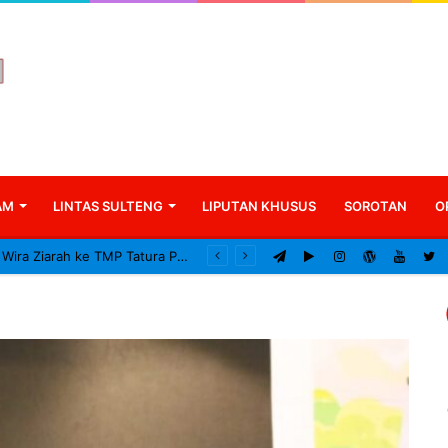
AM
LINTAS SULTENG
LIPUTAN KHUSUS
SOROTAN
O
Kodam XXIII/Palaka Wira Ziarah ke TMP Tatura Peringati HUT ke-1