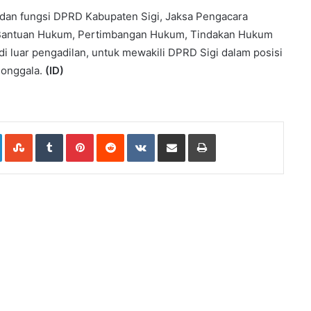
 dan fungsi DPRD Kabupaten Sigi, Jaksa Pengacara
Bantuan Hukum, Pertimbangan Hukum, Tindakan Hukum
i luar pengadilan, untuk mewakili DPRD Sigi dalam posisi
Donggala.
(ID)
e+
LinkedIn
StumbleUpon
Tumblr
Pinterest
Reddit
VKontakte
Share
Print
via
Email