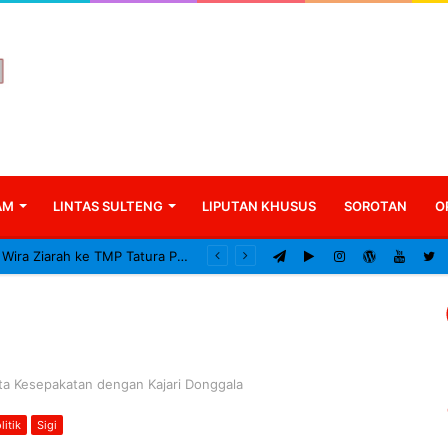
AM
LINTAS SULTENG
LIPUTAN KHUSUS
SOROTAN
O
Kodam XXIII/Palaka Wira Ziarah ke TMP Tatura Peringati HUT ke-1
a Kesepakatan dengan Kajari Donggala
litik
Sigi