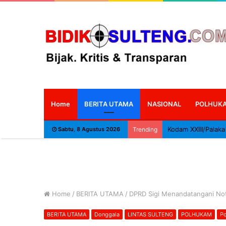
Home
BERITA UTAMA
NASIONAL
POLHUK
Sabtu, 8 Agustus 2026
Trending
Home
/
BERITA UTAMA
/
DPRD Sigi Menandatangani Not
BERITA UTAMA
Donggala
LINTAS SULTENG
POLHUKAM
Po