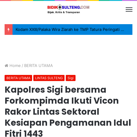
Kodam XXIII/Palaka Wira Ziarah ke TMP Tatura Peringati HUT ke-1
Home
/
BERITA UTAMA
BERITA UTAMA
LINTAS SULTENG
Sigi
Kapolres Sigi bersama
Forkompimda Ikuti Vicon
Rakor Lintas Sektoral
Kesiapan Pengamanan Idul
Fitri 1443