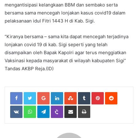
mengantisipasi kelangkaan BBM dan sembako serta
bersama sama mencegah lonjakan kasus covid19 dalam
pelaksanaan idul Fitri 1443 H di Kab. Sigi.
“Kiranya bersama – sama kita dapat mencegah terjadinya
lonjakan covid 19 di kab. Sigi seperti yang telah
disampaikan oleh Bapak Kapolri agar terus menggiatkan
Vaksinasi kepada masyarakat di wilayah kabupaten Sigi”
Tandas AKBP Reja.(ID)
Google+
LinkedIn
StumbleUpon
Tumblr
Pinterest
Reddit
VKontakte
WhatsApp
Telegram
Viber
Share
Print
via
Email