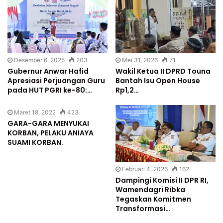
Desember 6, 2025
203
Mei 31, 2026
71
Gubernur Anwar Hafid
Wakil Ketua II DPRD Touna
Apresiasi Perjuangan Guru
Bantah Isu Open House
pada HUT PGRI ke-80:…
Rp1,2…
Maret 18, 2022
423
GARA-GARA MENYUKAI
KORBAN, PELAKU ANIAYA
SUAMI KORBAN.
Februari 4, 2026
162
Dampingi Komisi II DPR RI,
Wamendagri Ribka
Tegaskan Komitmen
Transformasi…