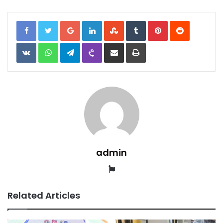
Google+
LinkedIn
StumbleUpon
Tumblr
Pinterest
Reddit
VKontakte
WhatsApp
Telegram
Viber
Share
Print
via
Email
admin
Website
Related Articles