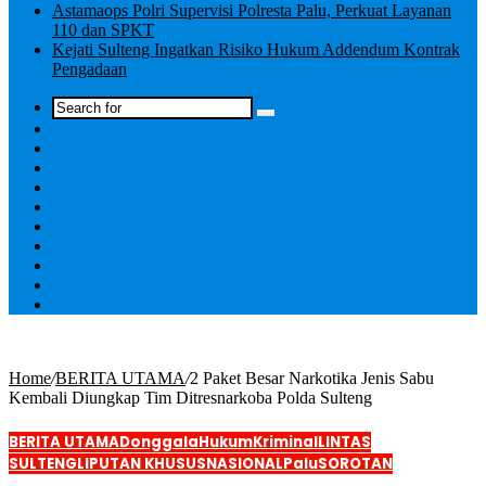
Astamaops Polri Supervisi Polresta Palu, Perkuat Layanan
110 dan SPKT
Kejati Sulteng Ingatkan Risiko Hukum Addendum Kontrak
Pengadaan
Log
In
Home
/
BERITA UTAMA
/
2 Paket Besar Narkotika Jenis Sabu
Kembali Diungkap Tim Ditresnarkoba Polda Sulteng
BERITA UTAMA
Donggala
Hukum
Kriminal
LINTAS
SULTENG
LIPUTAN KHUSUS
NASIONAL
Palu
SOROTAN