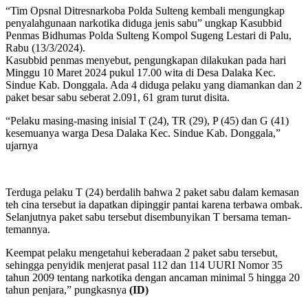
“Tim Opsnal Ditresnarkoba Polda Sulteng kembali mengungkap
penyalahgunaan narkotika diduga jenis sabu” ungkap Kasubbid
Penmas Bidhumas Polda Sulteng Kompol Sugeng Lestari di Palu,
Rabu (13/3/2024).
Kasubbid penmas menyebut, pengungkapan dilakukan pada hari
Minggu 10 Maret 2024 pukul 17.00 wita di Desa Dalaka Kec.
Sindue Kab. Donggala. Ada 4 diduga pelaku yang diamankan dan 2
paket besar sabu seberat 2.091, 61 gram turut disita.
“Pelaku masing-masing inisial T (24), TR (29), P (45) dan G (41)
kesemuanya warga Desa Dalaka Kec. Sindue Kab. Donggala,”
ujarnya
Terduga pelaku T (24) berdalih bahwa 2 paket sabu dalam kemasan
teh cina tersebut ia dapatkan dipinggir pantai karena terbawa ombak.
Selanjutnya paket sabu tersebut disembunyikan T bersama teman-
temannya.
Keempat pelaku mengetahui keberadaan 2 paket sabu tersebut,
sehingga penyidik menjerat pasal 112 dan 114 UURI Nomor 35
tahun 2009 tentang narkotika dengan ancaman minimal 5 hingga 20
tahun penjara,” pungkasnya
(ID)