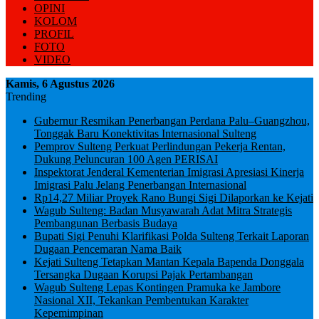
OPINI
KOLOM
PROFIL
FOTO
VIDEO
Kamis, 6 Agustus 2026
Trending
Gubernur Resmikan Penerbangan Perdana Palu–Guangzhou,
Tonggak Baru Konektivitas Internasional Sulteng
Pemprov Sulteng Perkuat Perlindungan Pekerja Rentan,
Dukung Peluncuran 100 Agen PERISAI
Inspektorat Jenderal Kementerian Imigrasi Apresiasi Kinerja
Imigrasi Palu Jelang Penerbangan Internasional
Rp14,27 Miliar Proyek Rano Bungi Sigi Dilaporkan ke Kejati
Wagub Sulteng: Badan Musyawarah Adat Mitra Strategis
Pembangunan Berbasis Budaya
Bupati Sigi Penuhi Klarifikasi Polda Sulteng Terkait Laporan
Dugaan Pencemaran Nama Baik
Kejati Sulteng Tetapkan Mantan Kepala Bapenda Donggala
Tersangka Dugaan Korupsi Pajak Pertambangan
Wagub Sulteng Lepas Kontingen Pramuka ke Jambore
Nasional XII, Tekankan Pembentukan Karakter
Kepemimpinan