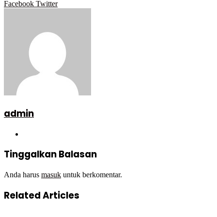
Google+
LinkedIn
StumbleUpon
Tumblr
Pinterest
Reddit
VKontakte
WhatsApp
Telegram
Viber
Share
Print
Facebook
Twitter
via
Email
admin
Website
Tinggalkan Balasan
Anda harus
masuk
untuk berkomentar.
Related Articles