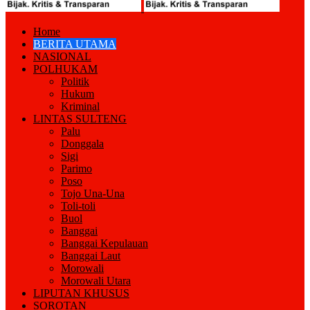
Home
BERITA UTAMA
NASIONAL
POLHUKAM
Politik
Hukum
Kriminal
LINTAS SULTENG
Palu
Donggala
Sigi
Parimo
Poso
Tojo Una-Una
Toli-toli
Buol
Banggai
Banggai Kepulauan
Banggai Laut
Morowali
Morowali Utara
LIPUTAN KHUSUS
SOROTAN