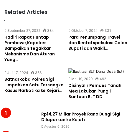
Related Articles
September 27, 2022
384
Oktober 7, 2024
331
Hadiri Rapat Huntap
Para Penumpang Travel
Pombewe,Kapolres
dan Rental spekulasi Calon
Sampaikan Tegakkan
Bupati dan Wakil…
Mekanisme Dan Aturan
Yang…
Juli 17, 2024
383
Satnarkoba Polres Sigi
Mei 19, 2020
492
Limpahkan Satu Tersangka
Disinyalir Pemdes Tanah
Kasus Narkotika ke Kejari…
Mea Lakukan Pungli
Bantuan BLT DD
Rp14,27 Miliar Proyek Rano Bungi Sigi
Dilaporkan ke Kejati
Agustus 6, 2026