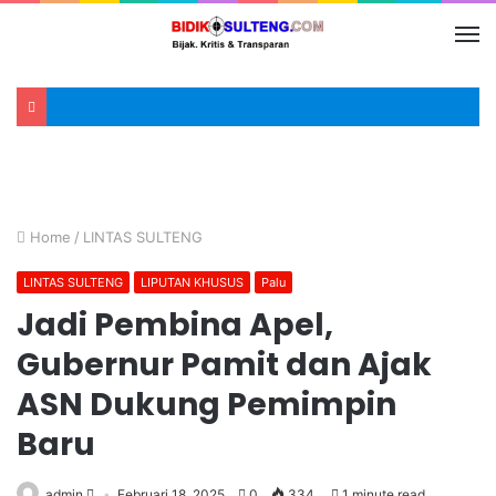
Home
/
LINTAS SULTENG
LINTAS SULTENG
LIPUTAN KHUSUS
Palu
Jadi Pembina Apel,
Gubernur Pamit dan Ajak
ASN Dukung Pemimpin
Baru
admin
Februari 18, 2025
0
334
1 minute read