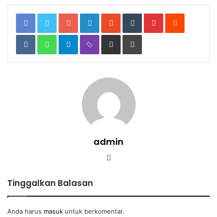
Google+
LinkedIn
StumbleUpon
Tumblr
Pinterest
Reddit
VKontakte
WhatsApp
Telegram
Viber
Share
Print
via
Email
admin
Website
Tinggalkan Balasan
Anda harus
masuk
untuk berkomentar.