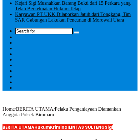
Kejari Sigi Musnahkan Barang Bukti dari 15 Perkara yang
Telah Berkekuatan Hukum Tetap
Karyawan PT UKK Dilaporkan Jatuh dari Tongkang, Tim
SAR Gabungan Lakukan Pencarian di Morowali Utara
Log
In
Home
/
BERITA UTAMA
/
Pelaku Penganiayaan Diamankan
Anggota Polsek Biromaru
BERITA UTAMA
Hukum
Kriminal
LINTAS SULTENG
Sigi