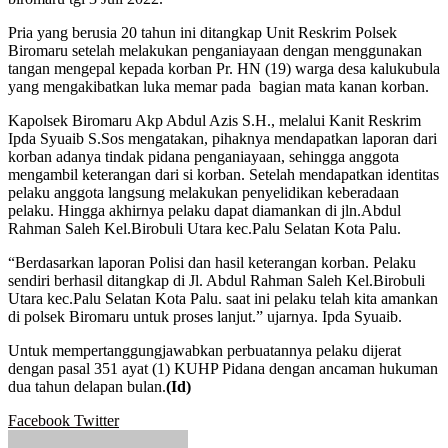
Pria yang berusia 20 tahun ini ditangkap Unit Reskrim Polsek
Biromaru setelah melakukan penganiayaan dengan menggunakan
tangan mengepal kepada korban Pr. HN (19) warga desa kalukubula
yang mengakibatkan luka memar pada bagian mata kanan korban.
Kapolsek Biromaru Akp Abdul Azis S.H., melalui Kanit Reskrim
Ipda Syuaib S.Sos mengatakan, pihaknya mendapatkan laporan dari
korban adanya tindak pidana penganiayaan, sehingga anggota
mengambil keterangan dari si korban. Setelah mendapatkan identitas
pelaku anggota langsung melakukan penyelidikan keberadaan
pelaku. Hingga akhirnya pelaku dapat diamankan di jln.Abdul
Rahman Saleh Kel.Birobuli Utara kec.Palu Selatan Kota Palu.
“Berdasarkan laporan Polisi dan hasil keterangan korban. Pelaku
sendiri berhasil ditangkap di Jl. Abdul Rahman Saleh Kel.Birobuli
Utara kec.Palu Selatan Kota Palu. saat ini pelaku telah kita amankan
di polsek Biromaru untuk proses lanjut.” ujarnya. Ipda Syuaib.
Untuk mempertanggungjawabkan perbuatannya pelaku dijerat
dengan pasal 351 ayat (1) KUHP Pidana dengan ancaman hukuman
dua tahun delapan bulan.
(Id)
Google+
LinkedIn
StumbleUpon
Tumblr
Pinterest
Reddit
VKontakte
WhatsApp
Telegram
Viber
Share
Print
Facebook
Twitter
via