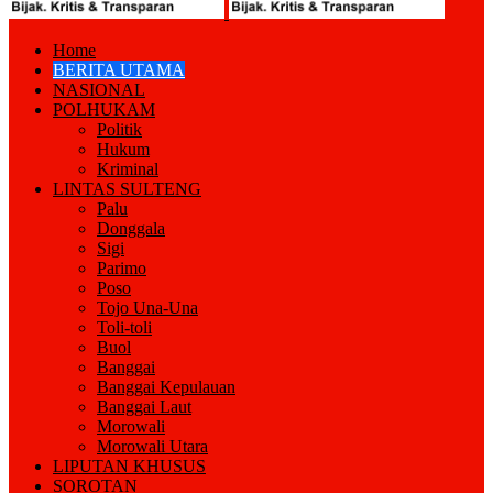
Home
BERITA UTAMA
NASIONAL
POLHUKAM
Politik
Hukum
Kriminal
LINTAS SULTENG
Palu
Donggala
Sigi
Parimo
Poso
Tojo Una-Una
Toli-toli
Buol
Banggai
Banggai Kepulauan
Banggai Laut
Morowali
Morowali Utara
LIPUTAN KHUSUS
SOROTAN