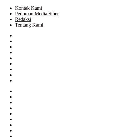
Kontak Kami
Pedoman Media Siber
Redaksi
Tentang Kami
Facebook
Twitter
Google+
WhatsApp
Telegram
Close