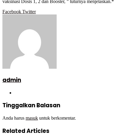
vaksinasi Dosis 1, 2 dan Booster, ” tuturnya menjelaskan.*
Google+
LinkedIn
StumbleUpon
Tumblr
Pinterest
Reddit
VKontakte
WhatsApp
Telegram
Viber
Share
Print
Facebook
Twitter
via
Email
admin
Website
Tinggalkan Balasan
Anda harus
masuk
untuk berkomentar.
Related Articles