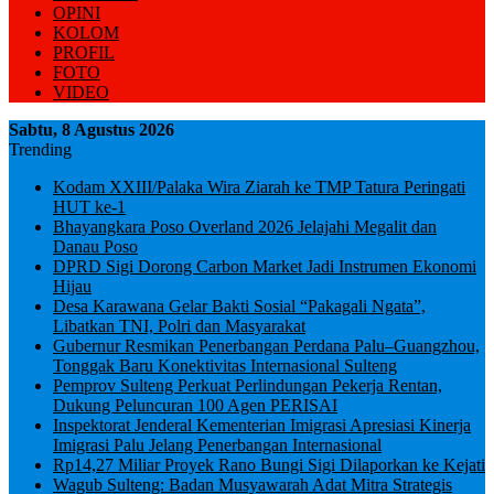
OPINI
KOLOM
PROFIL
FOTO
VIDEO
Sabtu, 8 Agustus 2026
Trending
Kodam XXIII/Palaka Wira Ziarah ke TMP Tatura Peringati
HUT ke-1
Bhayangkara Poso Overland 2026 Jelajahi Megalit dan
Danau Poso
DPRD Sigi Dorong Carbon Market Jadi Instrumen Ekonomi
Hijau
Desa Karawana Gelar Bakti Sosial “Pakagali Ngata”,
Libatkan TNI, Polri dan Masyarakat
Gubernur Resmikan Penerbangan Perdana Palu–Guangzhou,
Tonggak Baru Konektivitas Internasional Sulteng
Pemprov Sulteng Perkuat Perlindungan Pekerja Rentan,
Dukung Peluncuran 100 Agen PERISAI
Inspektorat Jenderal Kementerian Imigrasi Apresiasi Kinerja
Imigrasi Palu Jelang Penerbangan Internasional
Rp14,27 Miliar Proyek Rano Bungi Sigi Dilaporkan ke Kejati
Wagub Sulteng: Badan Musyawarah Adat Mitra Strategis