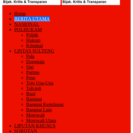
Home
BERITA UTAMA
NASIONAL
POLHUKAM
Politik
Hukum
Kriminal
LINTAS SULTENG
Palu
Donggala
Sigi
Parimo
Poso
Tojo Una-Una
Toli-toli
Buol
Banggai
Banggai Kepulauan
Banggai Laut
Morowali
Morowali Utara
LIPUTAN KHUSUS
SOROTAN