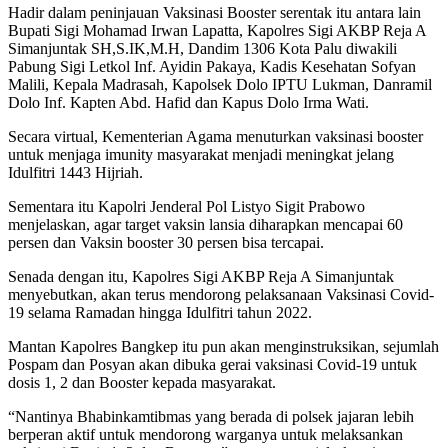
Hadir dalam peninjauan Vaksinasi Booster serentak itu antara lain
Bupati Sigi Mohamad Irwan Lapatta, Kapolres Sigi AKBP Reja A
Simanjuntak SH,S.IK,M.H, Dandim 1306 Kota Palu diwakili
Pabung Sigi Letkol Inf. Ayidin Pakaya, Kadis Kesehatan Sofyan
Malili, Kepala Madrasah, Kapolsek Dolo IPTU Lukman, Danramil
Dolo Inf. Kapten Abd. Hafid dan Kapus Dolo Irma Wati.
Secara virtual, Kementerian Agama menuturkan vaksinasi booster
untuk menjaga imunity masyarakat menjadi meningkat jelang
Idulfitri 1443 Hijriah.
Sementara itu Kapolri Jenderal Pol Listyo Sigit Prabowo
menjelaskan, agar target vaksin lansia diharapkan mencapai 60
persen dan Vaksin booster 30 persen bisa tercapai.
Senada dengan itu, Kapolres Sigi AKBP Reja A Simanjuntak
menyebutkan, akan terus mendorong pelaksanaan Vaksinasi Covid-
19 selama Ramadan hingga Idulfitri tahun 2022.
Mantan Kapolres Bangkep itu pun akan menginstruksikan, sejumlah
Pospam dan Posyan akan dibuka gerai vaksinasi Covid-19 untuk
dosis 1, 2 dan Booster kepada masyarakat.
“Nantinya Bhabinkamtibmas yang berada di polsek jajaran lebih
berperan aktif untuk mendorong warganya untuk melaksankan