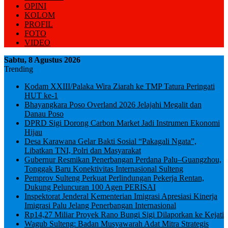
OPINI
KOLOM
PROFIL
FOTO
VIDEO
Sabtu, 8 Agustus 2026
Trending
Kodam XXIII/Palaka Wira Ziarah ke TMP Tatura Peringati
HUT ke-1
Bhayangkara Poso Overland 2026 Jelajahi Megalit dan
Danau Poso
DPRD Sigi Dorong Carbon Market Jadi Instrumen Ekonomi
Hijau
Desa Karawana Gelar Bakti Sosial “Pakagali Ngata”,
Libatkan TNI, Polri dan Masyarakat
Gubernur Resmikan Penerbangan Perdana Palu–Guangzhou,
Tonggak Baru Konektivitas Internasional Sulteng
Pemprov Sulteng Perkuat Perlindungan Pekerja Rentan,
Dukung Peluncuran 100 Agen PERISAI
Inspektorat Jenderal Kementerian Imigrasi Apresiasi Kinerja
Imigrasi Palu Jelang Penerbangan Internasional
Rp14,27 Miliar Proyek Rano Bungi Sigi Dilaporkan ke Kejati
Wagub Sulteng: Badan Musyawarah Adat Mitra Strategis