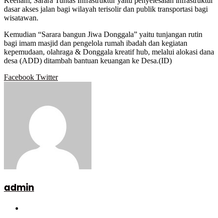
Keenam, Sarara Tuntas Infrastruktur yaitu penyelesaian infrastruktur
dasar akses jalan bagi wilayah terisolir dan publik transportasi bagi
wisatawan.
Kemudian “Sarara bangun Jiwa Donggala” yaitu tunjangan rutin
bagi imam masjid dan pengelola rumah ibadah dan kegiatan
kepemudaan, olahraga & Donggala kreatif hub, melalui alokasi dana
desa (ADD) ditambah bantuan keuangan ke Desa.(ID)
Google+
LinkedIn
StumbleUpon
Tumblr
Pinterest
Reddit
VKontakte
WhatsApp
Telegram
Viber
Share
Print
Facebook
Twitter
via
Email
admin
Website