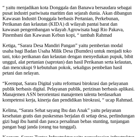
“ yaitu menjadikan kota Donggala dan Banawa bersaudara sebagai
pusat industri pariwisata maritim dan sejarah dunia. Akan dibangun
Kawasan Industri Donggala berbasis Pertanian, Perkebunan,
Perikanan dan kelautan (KIDA) di wilayah pantai barat dan
kawasan pengembangan wilayah Agrowisata bagi Rio Pakava,
Pinembani dan Kawasan Kebun kopi, “ tambah Rahmad
Ketiga, “Sarara Desa Mandiri Pangan” yaitu pemberian modal
usaha bagi Badan Usaha Milik Desa (Bumdes) untuk menjadi toko
tani, toko perikanan dan kelautan dengan menyediakan pupuk, bibit
unggul, alat pertanian (saprotan) dan hasil Perikanan serta kelautan,
dan mencukupi 9 kebutuhan pokok, sekaligus pembelian hasil
petani dan nelayan.
“Keempat, Sarara Digital yaitu reformasi birokrasi dan pelayanan
publik berbasis digital. Pelayanan publik, perizinan berbasis aplikasi.
Manajemen ASN berorientasi manajemen talenta berdasarkan
kompetensi kerja, kinerja dan pendidikan birokrasi, “ ucap Rahmad.
Kelima, “Sarara Sehat sayang Ibu dan Anak” yaitu pelayanan
kesehatan gratis dan puskesmas berjalan di setiap desa, perlindungan
gizi bagi ibu hamil dan pasca persalinan bebas stunting, tunjangan
pangan bagi janda (orang tua tunggal).