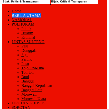
Home
BERITA UTAMA
NASIONAL
POLHUKAM
Politik
Hukum
Kriminal
LINTAS SULTENG
Palu
Donggala
Sigi
Parimo
Poso
Tojo Una-Una
Toli-toli
Buol
Banggai
Banggai Kepulauan
Banggai Laut
Morowali
Morowali Utara
LIPUTAN KHUSUS
SOROTAN