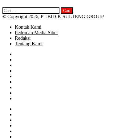
Cari
untuk:
© Copyright 2026, PT.BIDIK SULTENG GROUP
Kontak Kami
Pedoman Media Siber
Redaksi
Tentang Kami
Facebook
Twitter
Google+
WhatsApp
Telegram
Close