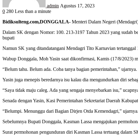
admin
Agustus 17, 2023
0
280
Less than a minute
Bidiksulteng.com,DONGGALA-
Menteri Dalam Negeri (Mendagri)
Dalam SK dengan Nomor: 100. 213-3197 Tahun 2023 yang sudah bere
bupati
Namun SK yang ditandatangani Mendagri Tito Karnavian tertanggal 15
Wabup Donggala, Moh Yasin saat dikonfirmasi, Kamis (17/8/2023) 
“Belum tahu. Belum ada. Coba tanya bagian pemerintahan,” ujarnya.
Yasin juga menepis beredarnya isu kalau dia mengundurkan diri sebag
“Saya tidak maju caleg. Ada yang sengaja menyebarkan isu,” ucapny
Senada dengan Yasin, Kasi Pemerintahan Sekretariat Daerah Kabu
“Belumpi. Menunggu dari Bagian Dirjen Otda Kemendagri,” ujarnya
Sebelumnya Bupati Donggala, Kasman Lassa mengajukan permohonan pe
Surat permohonan pengunduran diri Kasman Lassa tertuang dalam S