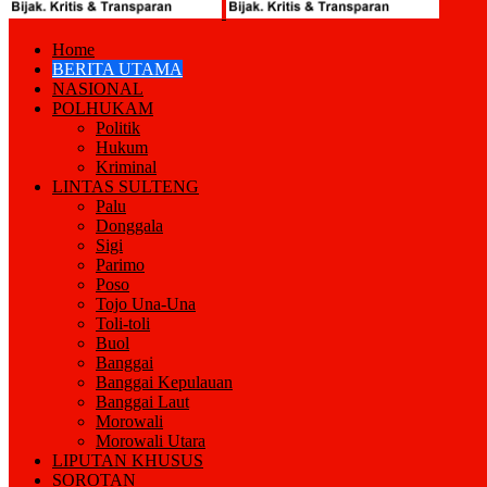
Home
BERITA UTAMA
NASIONAL
POLHUKAM
Politik
Hukum
Kriminal
LINTAS SULTENG
Palu
Donggala
Sigi
Parimo
Poso
Tojo Una-Una
Toli-toli
Buol
Banggai
Banggai Kepulauan
Banggai Laut
Morowali
Morowali Utara
LIPUTAN KHUSUS
SOROTAN