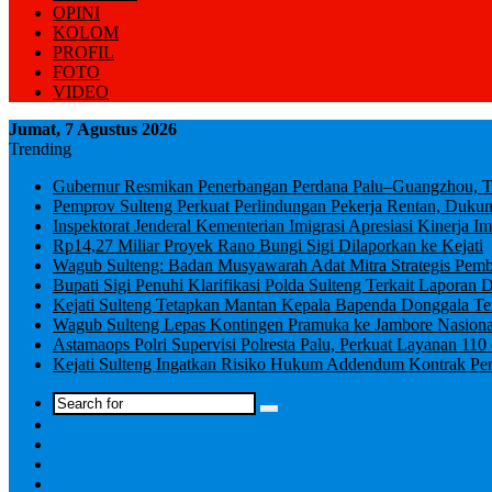
OPINI
KOLOM
PROFIL
FOTO
VIDEO
Jumat, 7 Agustus 2026
Trending
Gubernur Resmikan Penerbangan Perdana Palu–Guangzhou, Ton
Pemprov Sulteng Perkuat Perlindungan Pekerja Rentan, Duk
Inspektorat Jenderal Kementerian Imigrasi Apresiasi Kinerja Im
Rp14,27 Miliar Proyek Rano Bungi Sigi Dilaporkan ke Kejati
Wagub Sulteng: Badan Musyawarah Adat Mitra Strategis Pem
Bupati Sigi Penuhi Klarifikasi Polda Sulteng Terkait Lapor
Kejati Sulteng Tetapkan Mantan Kepala Bapenda Donggala T
Wagub Sulteng Lepas Kontingen Pramuka ke Jambore Nasion
Astamaops Polri Supervisi Polresta Palu, Perkuat Layanan 11
Kejati Sulteng Ingatkan Risiko Hukum Addendum Kontrak Pe
Log
In