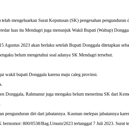
 telah mengeluarkan Surat Keputusan (SK) pengesahan pengunduran d
dar luas itu Mendagri juga menunjuk Wakil Bupati (Wabup) Donggal
 Agustus 2023 akan berlaku setelah Bupati Donggala ditetapkan sebag
mengaku belum mengetahui soal adanya SK Mendagri tersebut.
ai wakil bupati Donggala karena maju caleg provinsi.
a.
paten Donggala, Rahmanur juga mengaku belum menerima SK dari Keme
.
ngunduran diri dari jabatannya. Kasman melepas jabatannya karena i
K bernomor: 800/0538/Bag.Umum/2023 tertanggal 7 Juli 2023. Surat 