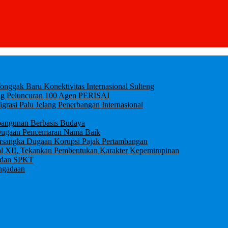
ggak Baru Konektivitas Internasional Sulteng
ung Peluncuran 100 Agen PERISAI
igrasi Palu Jelang Penerbangan Internasional
bangunan Berbasis Budaya
an Dugaan Pencemaran Nama Baik
ersangka Dugaan Korupsi Pajak Pertambangan
al XII, Tekankan Pembentukan Karakter Kepemimpinan
0 dan SPKT
ngadaan