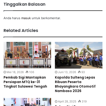
Tinggalkan Balasan
Anda harus
masuk
untuk berkomentar.
Related Articles
Mei 18, 2026
106
Juni 13, 2026
93
Pemkab Sigi Mantapkan
Kapolda Sulteng Lepas
Persiapan MTQ ke-31
Ribuan Peserta
Tingkat Sulawesi Tengah
Bhayangkara Otomotif
Nambaso 2026
April 28, 2025
319