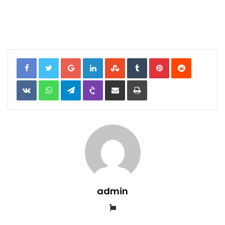
Google+
LinkedIn
StumbleUpon
Tumblr
Pinterest
Reddit
VKontakte
WhatsApp
Telegram
Viber
Share
Print
via
Email
admin
Website