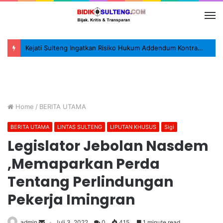
Kejati Sulteng Ingatkan Risiko Hukum Addendum Kontrak Pengadaan
Home
/
BERITA UTAMA
BERITA UTAMA
LINTAS SULTENG
LIPUTAN KHUSUS
Sigi
Legislator Jebolan Nasdem
,Memaparkan Perda
Tentang Perlindungan
Pekerja Imingran
admin
Juli 3, 2022
0
415
1 minute read