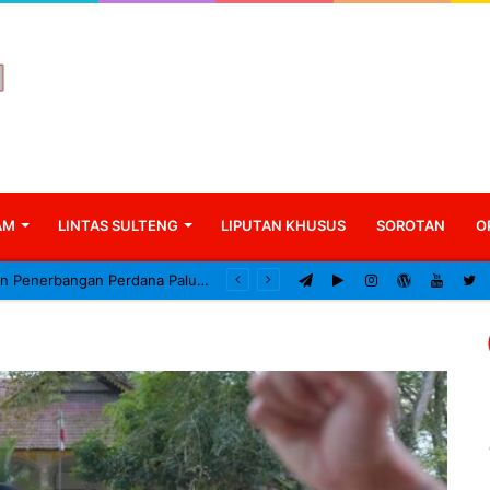
AM
LINTAS SULTENG
LIPUTAN KHUSUS
SOROTAN
O
Gubernur Resmikan Penerbangan Perdana Palu–Guangzhou, Tonggak Baru Konektivitas Internasional Sulteng