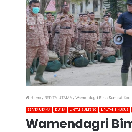
Home
/
BERITA UTAMA
/
Wamendagri Bima Sambut Kedat
BERITA UTAMA
DUNIA
LINTAS SULTENG
LIPUTAN KHUSUS
Wamendagri Bi