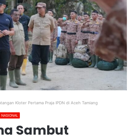
angan Kloter Pertama Praja IPDN di Aceh Tamiang
NASIONAL
ma Sambut