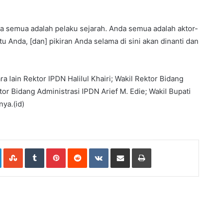
a semua adalah pelaku sejarah. Anda semua adalah aktor-
 Anda, [dan] pikiran Anda selama di sini akan dinanti dan
 lain Rektor IPDN Halilul Khairi; Wakil Rektor Bidang
r Bidang Administrasi IPDN Arief M. Edie; Wakil Bupati
nya.(id)
e+
LinkedIn
StumbleUpon
Tumblr
Pinterest
Reddit
VKontakte
Share
Print
via
Email