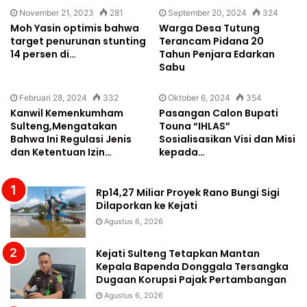
November 21, 2023
281
September 20, 2024
324
Moh Yasin optimis bahwa
Warga Desa Tutung
target penurunan stunting
Terancam Pidana 20
14 persen di…
Tahun Penjara Edarkan
Sabu
Februari 28, 2024
332
Oktober 6, 2024
354
Kanwil Kemenkumham
Pasangan Calon Bupati
Sulteng,Mengatakan
Touna “IHLAS”
Bahwa Ini Regulasi Jenis
Sosialisasikan Visi dan Misi
dan Ketentuan Izin…
kepada…
Rp14,27 Miliar Proyek Rano Bungi Sigi
Dilaporkan ke Kejati
Agustus 6, 2026
Kejati Sulteng Tetapkan Mantan
Kepala Bapenda Donggala Tersangka
Dugaan Korupsi Pajak Pertambangan
Agustus 6, 2026