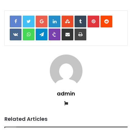
Google+
LinkedIn
StumbleUpon
Tumblr
Pinterest
Reddit
VKontakte
WhatsApp
Telegram
Viber
Share
Print
via
Email
admin
Website
Related Articles