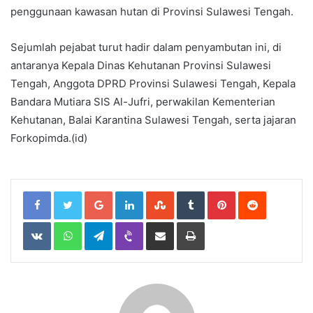
penggunaan kawasan hutan di Provinsi Sulawesi Tengah.
Sejumlah pejabat turut hadir dalam penyambutan ini, di
antaranya Kepala Dinas Kehutanan Provinsi Sulawesi
Tengah, Anggota DPRD Provinsi Sulawesi Tengah, Kepala
Bandara Mutiara SIS Al-Jufri, perwakilan Kementerian
Kehutanan, Balai Karantina Sulawesi Tengah, serta jajaran
Forkopimda.(id)
Google+
LinkedIn
StumbleUpon
Tumblr
Pinterest
Reddit
VKontakte
WhatsApp
Telegram
Viber
Share
Print
via
Email