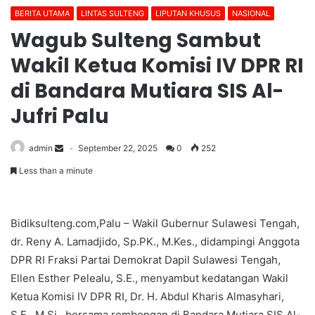
BERITA UTAMA
LINTAS SULTENG
LIPUTAN KHUSUS
NASIONAL
Wagub Sulteng Sambut
Wakil Ketua Komisi IV DPR RI
di Bandara Mutiara SIS Al-
Jufri Palu
admin
September 22, 2025
0
252
Less than a minute
Bidiksulteng.com,Palu – Wakil Gubernur Sulawesi Tengah,
dr. Reny A. Lamadjido, Sp.PK., M.Kes., didampingi Anggota
DPR RI Fraksi Partai Demokrat Dapil Sulawesi Tengah,
Ellen Esther Pelealu, S.E., menyambut kedatangan Wakil
Ketua Komisi IV DPR RI, Dr. H. Abdul Kharis Almasyhari,
S.E., M.Si., bersama rombongan di Bandara Mutiara SIS Al-