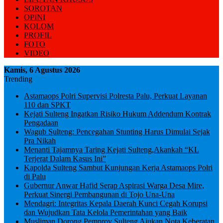
SOROTAN
OPINI
KOLOM
PROFIL
FOTO
VIDEO
Kamis, 6 Agustus 2026
Trending
Astamaops Polri Supervisi Polresta Palu, Perkuat Layanan
110 dan SPKT
Kejati Sulteng Ingatkan Risiko Hukum Addendum Kontrak
Pengadaan
Wagub Sulteng: Pencegahan Stunting Harus Dimulai Sejak
Pra Nikah
Menanti Tajamnya Taring Kejati Sulteng,Akankah “KL
Terjerat Dalam Kasus Ini”
Kapolda Sulteng Sambut Kunjungan Kerja Astamaops Polri
di Palu
Gubernur Anwar Hafid Serap Aspirasi Warga Desa Mire,
Perkuat Sinergi Pembangunan di Tojo Una-Una
Mendagri: Integritas Kepala Daerah Kunci Cegah Korupsi
dan Wujudkan Tata Kelola Pemerintahan yang Baik
Musliman Dorong Pemprov Sulteng Ajukan Nota Keberatan