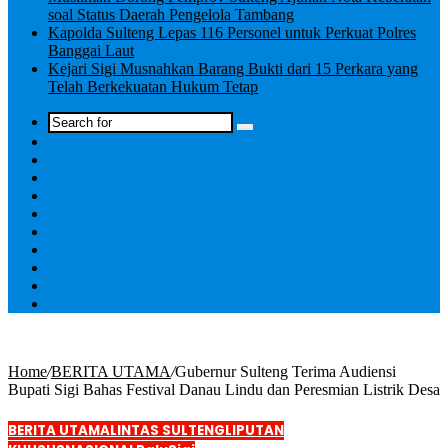
soal Status Daerah Pengelola Tambang
Kapolda Sulteng Lepas 116 Personel untuk Perkuat Polres
Banggai Laut
Kejari Sigi Musnahkan Barang Bukti dari 15 Perkara yang
Telah Berkekuatan Hukum Tetap
Log
In
Home
/
BERITA UTAMA
/
Gubernur Sulteng Terima Audiensi
Bupati Sigi Bahas Festival Danau Lindu dan Peresmian Listrik Desa
BERITA UTAMA
LINTAS SULTENG
LIPUTAN