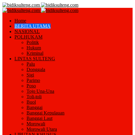
Home
BERITA UTAMA
NASIONAL
POLHUKAM
Politik
Hukum
Kriminal
LINTAS SULTENG
Palu
Donggala
Sigi
Parimo
Poso
Tojo Una-Una
Toli-toli
Buol
Banggai
Banggai Kepulauan
Banggai Laut
Morowali
Morowali Utara
LIPUTAN KHUSUS