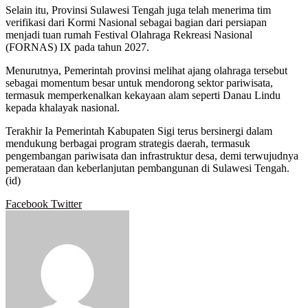
Selain itu, Provinsi Sulawesi Tengah juga telah menerima tim
verifikasi dari Kormi Nasional sebagai bagian dari persiapan
menjadi tuan rumah Festival Olahraga Rekreasi Nasional
(FORNAS) IX pada tahun 2027.
Menurutnya, Pemerintah provinsi melihat ajang olahraga tersebut
sebagai momentum besar untuk mendorong sektor pariwisata,
termasuk memperkenalkan kekayaan alam seperti Danau Lindu
kepada khalayak nasional.
Terakhir Ia Pemerintah Kabupaten Sigi terus bersinergi dalam
mendukung berbagai program strategis daerah, termasuk
pengembangan pariwisata dan infrastruktur desa, demi terwujudnya
pemerataan dan keberlanjutan pembangunan di Sulawesi Tengah.
(id)
Google+
LinkedIn
StumbleUpon
Tumblr
Pinterest
Reddit
VKontakte
WhatsApp
Telegram
Viber
Share
Print
Facebook
Twitter
via
Email