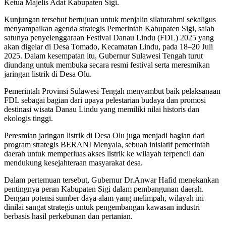
Ketua Majelis Adat Kabupaten Sigi.
Kunjungan tersebut bertujuan untuk menjalin silaturahmi sekaligus
menyampaikan agenda strategis Pemerintah Kabupaten Sigi, salah
satunya penyelenggaraan Festival Danau Lindu (FDL) 2025 yang
akan digelar di Desa Tomado, Kecamatan Lindu, pada 18–20 Juli
2025. Dalam kesempatan itu, Gubernur Sulawesi Tengah turut
diundang untuk membuka secara resmi festival serta meresmikan
jaringan listrik di Desa Olu.
Pemerintah Provinsi Sulawesi Tengah menyambut baik pelaksanaan
FDL sebagai bagian dari upaya pelestarian budaya dan promosi
destinasi wisata Danau Lindu yang memiliki nilai historis dan
ekologis tinggi.
Peresmian jaringan listrik di Desa Olu juga menjadi bagian dari
program strategis BERANI Menyala, sebuah inisiatif pemerintah
daerah untuk memperluas akses listrik ke wilayah terpencil dan
mendukung kesejahteraan masyarakat desa.
Dalam pertemuan tersebut, Gubernur Dr.Anwar Hafid menekankan
pentingnya peran Kabupaten Sigi dalam pembangunan daerah.
Dengan potensi sumber daya alam yang melimpah, wilayah ini
dinilai sangat strategis untuk pengembangan kawasan industri
berbasis hasil perkebunan dan pertanian.