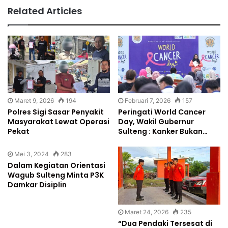
Related Articles
Maret 9, 2026
194
Februari 7, 2026
157
Polres Sigi Sasar Penyakit
Peringati World Cancer
Masyarakat Lewat Operasi
Day, Wakil Gubernur
Pekat
Sulteng : Kanker Bukan…
Mei 3, 2024
283
Dalam Kegiatan Orientasi
Wagub Sulteng Minta P3K
Damkar Disiplin
Maret 24, 2026
235
“Dua Pendaki Tersesat di