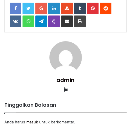
Google+
LinkedIn
StumbleUpon
Tumblr
Pinterest
Reddit
VKontakte
WhatsApp
Telegram
Viber
Share
Print
via
Email
admin
Website
Tinggalkan Balasan
Anda harus
masuk
untuk berkomentar.