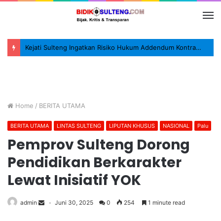
Kejati Sulteng Ingatkan Risiko Hukum Addendum Kontrak Pengadaan
Home
/
BERITA UTAMA
BERITA UTAMA
LINTAS SULTENG
LIPUTAN KHUSUS
NASIONAL
Palu
Pemprov Sulteng Dorong
Pendidikan Berkarakter
Lewat Inisiatif YOK
admin
Juni 30, 2025
0
254
1 minute read