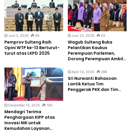
Juni 2, 2026
99
Juni 23, 2026
63
Pemprov Sulteng Raih
Wagub Sulteng Buka
Opini WTP ke-13 Berturut-
Pelantikan Kaukus
turut atas LKPD 2025
Perempuan Parlemen,
Dorong Perempuan Ambil…
April 14, 2025
288
Sri Nurwanti Bahasoan
Lantik Ketua Tim
Penggerak PKK dan Tim…
Desember 15, 2025
180
Mendagri Terima
Penghargaan KIPP atas
Inovasi NIK untuk
Kemudahan Layanan…