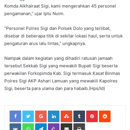
Komda Alkhairaat Sigi, kami mengerahkan 45 personel
pengamanan,” ujar Iptu Nuim.
“Personel Polres Sigi dan Polsek Dolo yang terlibat,
disebar di beberapa titik di sekitar lokasi haul, serta untuk
pengaturan arus lalu lintas,” ungkapnya.
Nampak dalam kegiatan yang dihadiri ratusan jamaah
tersebut Sekkab Sigi yang mewakili Bupati Sigi beserta
perwakilan Forkopimda Kab. Sigi termasuk Kasat Binmas
Polres Sigi AKP Ashari Lamuan yang mewakili Kapolres
Sigi, beserta para ulama dan para habaib.(Hps/Id)
Google+
LinkedIn
StumbleUpon
Tumblr
Pinterest
Reddit
VKontakte
WhatsApp
Telegram
Viber
Share
Print
via