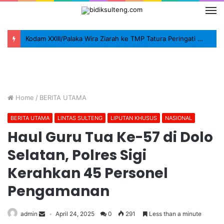
Kodam XXIII/Palaka Wira Ziarah ke TMP Tatura Peringati HUT ke-1
Home
/
BERITA UTAMA
BERITA UTAMA
LINTAS SULTENG
LIPUTAN KHUSUS
NASIONAL
Haul Guru Tua Ke-57 di Dolo
Selatan, Polres Sigi
Kerahkan 45 Personel
Pengamanan
admin
April 24, 2025
0
291
Less than a minute