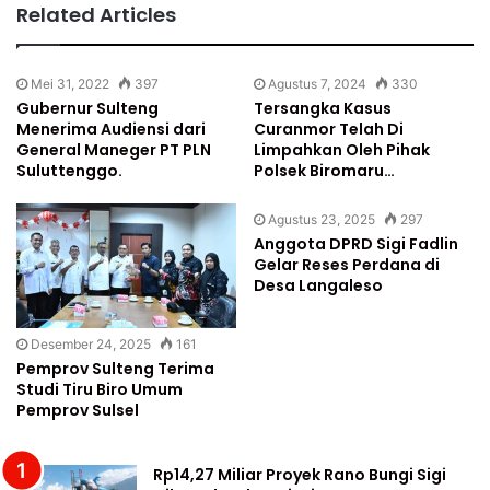
Related Articles
Mei 31, 2022
397
Agustus 7, 2024
330
Gubernur Sulteng
Tersangka Kasus
Menerima Audiensi dari
Curanmor Telah Di
General Maneger PT PLN
Limpahkan Oleh Pihak
Suluttenggo.
Polsek Biromaru…
Agustus 23, 2025
297
Anggota DPRD Sigi Fadlin
Gelar Reses Perdana di
Desa Langaleso
Desember 24, 2025
161
Pemprov Sulteng Terima
Studi Tiru Biro Umum
Pemprov Sulsel
Rp14,27 Miliar Proyek Rano Bungi Sigi