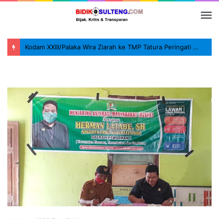
Kodam XXIII/Palaka Wira Ziarah ke TMP Tatura Peringati HUT ke-1