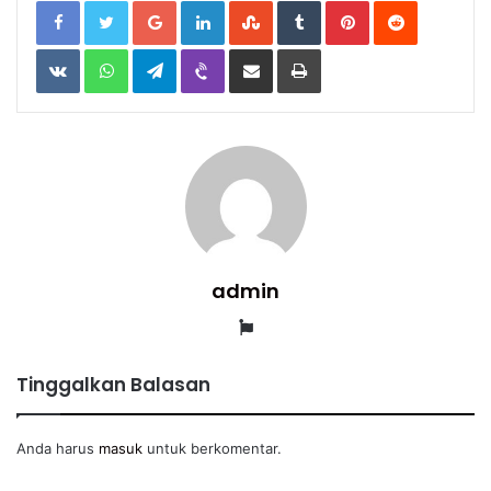
Google+
LinkedIn
StumbleUpon
Tumblr
Pinterest
Reddit
VKontakte
WhatsApp
Telegram
Viber
Share
Print
via
Email
admin
Website
Tinggalkan Balasan
Anda harus
masuk
untuk berkomentar.