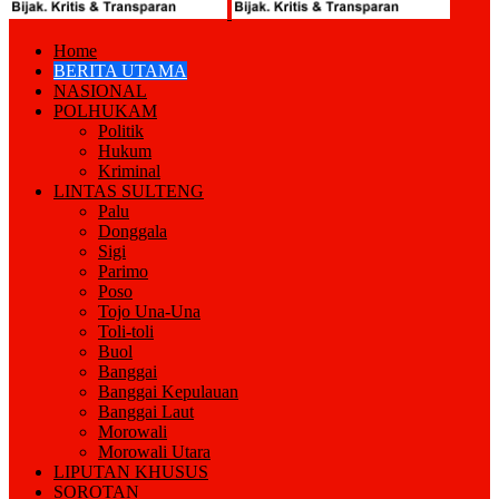
Home
BERITA UTAMA
NASIONAL
POLHUKAM
Politik
Hukum
Kriminal
LINTAS SULTENG
Palu
Donggala
Sigi
Parimo
Poso
Tojo Una-Una
Toli-toli
Buol
Banggai
Banggai Kepulauan
Banggai Laut
Morowali
Morowali Utara
LIPUTAN KHUSUS
SOROTAN