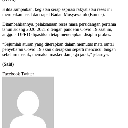
Hilda sampaikan, kegiatan serap aspirasi rakyat atau reses ini
merupakan hasil dari rapat Badan Musyawarah (Bamus).
Ditambahkannya, pelaksanaan reses masa persidangan pertama
tahun sidang 2020-2021 ditengah pandemi Covid-19 saat ini,
anggota DPRD dipastikan tetap menerapkan disiplin prokes.
“Sejumlah aturan yang diterapkan dalam memutus mata rantai
penyebaran Covid-19 akan diterapkan seperti mencucui tangan
sebelum masuk, memakai masker dan jaga jarak,” jelasnya.
(Said)
Google+
LinkedIn
StumbleUpon
Tumblr
Pinterest
Reddit
VKontakte
WhatsApp
Telegram
Viber
Share
Print
Facebook
Twitter
via
Email