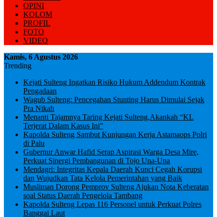
OPINI
KOLOM
PROFIL
FOTO
VIDEO
Kamis, 6 Agustus 2026
Trending
Kejati Sulteng Ingatkan Risiko Hukum Addendum Kontrak
Pengadaan
Wagub Sulteng: Pencegahan Stunting Harus Dimulai Sejak
Pra Nikah
Menanti Tajamnya Taring Kejati Sulteng,Akankah “KL
Terjerat Dalam Kasus Ini”
Kapolda Sulteng Sambut Kunjungan Kerja Astamaops Polri
di Palu
Gubernur Anwar Hafid Serap Aspirasi Warga Desa Mire,
Perkuat Sinergi Pembangunan di Tojo Una-Una
Mendagri: Integritas Kepala Daerah Kunci Cegah Korupsi
dan Wujudkan Tata Kelola Pemerintahan yang Baik
Musliman Dorong Pemprov Sulteng Ajukan Nota Keberatan
soal Status Daerah Pengelola Tambang
Kapolda Sulteng Lepas 116 Personel untuk Perkuat Polres
Banggai Laut