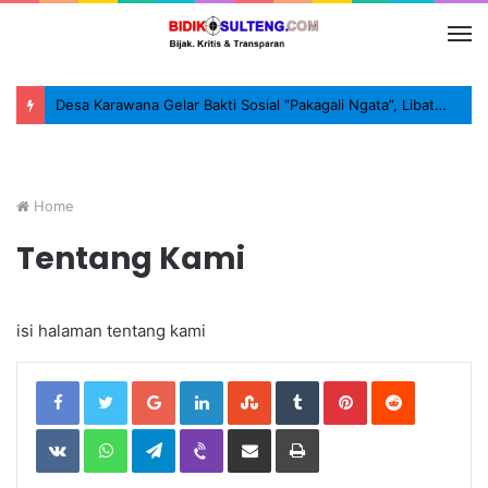
Desa Karawana Gelar Bakti Sosial “Pakagali Ngata”, Libatkan TNI, Polri dan Masyarakat
Home
Tentang Kami
isi halaman tentang kami
Google+
LinkedIn
StumbleUpon
Tumblr
Pinterest
Reddit
VKontakte
WhatsApp
Telegram
Viber
Share
Print
via
Email