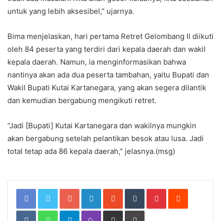
untuk yang lebih aksesibel,” ujarnya.
Bima menjelaskan, hari pertama Retret Gelombang II diikuti
oleh 84 peserta yang terdiri dari kepala daerah dan wakil
kepala daerah. Namun, ia menginformasikan bahwa
nantinya akan ada dua peserta tambahan, yaitu Bupati dan
Wakil Bupati Kutai Kartanegara, yang akan segera dilantik
dan kemudian bergabung mengikuti retret.
“Jadi [Bupati] Kutai Kartanegara dan wakilnya mungkin
akan bergabung setelah pelantikan besok atau lusa. Jadi
total tetap ada 86 kepala daerah,” jelasnya.(msg)
Google+
LinkedIn
StumbleUpon
Tumblr
Pinterest
Reddit
VKontakte
WhatsApp
Telegram
Viber
Share
Print
via