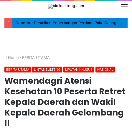
Gubernur Resmikan Penerbangan Perdana Palu–Guangzhou, Tonggak Baru Konektivitas Internasional Sulteng
Home
/
BERITA UTAMA
BERITA UTAMA
LINTAS SULTENG
LIPUTAN KHUSUS
NASIONAL
Wamendagri Atensi
Kesehatan 10 Peserta Retret
Kepala Daerah dan Wakil
Kepala Daerah Gelombang
II