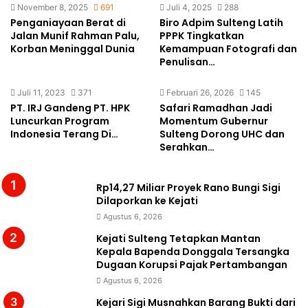
November 8, 2025
691
Juli 4, 2025
288
Penganiayaan Berat di
Biro Adpim Sulteng Latih
Jalan Munif Rahman Palu,
PPPK Tingkatkan
Korban Meninggal Dunia
Kemampuan Fotografi dan
Penulisan…
Juli 11, 2023
371
Februari 26, 2026
145
PT. IRJ Gandeng PT. HPK
Safari Ramadhan Jadi
Luncurkan Program
Momentum Gubernur
Indonesia Terang Di…
Sulteng Dorong UHC dan
Serahkan…
Rp14,27 Miliar Proyek Rano Bungi Sigi
Dilaporkan ke Kejati
Agustus 6, 2026
Kejati Sulteng Tetapkan Mantan
Kepala Bapenda Donggala Tersangka
Dugaan Korupsi Pajak Pertambangan
Agustus 6, 2026
Kejari Sigi Musnahkan Barang Bukti dari