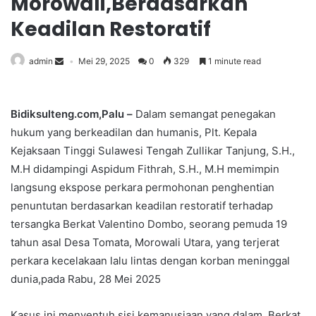
Morowali,Berdasarkan
Keadilan Restoratif
admin
Mei 29, 2025
0
329
1 minute read
Bidiksulteng.com,Palu –
Dalam semangat penegakan
hukum yang berkeadilan dan humanis, Plt. Kepala
Kejaksaan Tinggi Sulawesi Tengah Zullikar Tanjung, S.H.,
M.H didampingi Aspidum Fithrah, S.H., M.H memimpin
langsung ekspose perkara permohonan penghentian
penuntutan berdasarkan keadilan restoratif terhadap
tersangka Berkat Valentino Dombo, seorang pemuda 19
tahun asal Desa Tomata, Morowali Utara, yang terjerat
perkara kecelakaan lalu lintas dengan korban meninggal
dunia,pada Rabu, 28 Mei 2025
Kasus ini menyentuh sisi kemanusiaan yang dalam. Berkat,