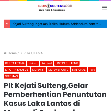
Kejati Sulteng Ingatkan Risiko Hukum Addendum Kontrak Pengadaan
Home
/
BERITA UTAMA
BERITA UTAMA
Hukum
Kriminal
LINTAS SULTENG
LIPUTAN KHUSUS
Morowali
Morowali Utara
NASIONAL
Palu
SOROTAN
Plt Kejati Sulteng,Gelar
Pemberhentian Penuntutan
Kasus Laka Lantas di