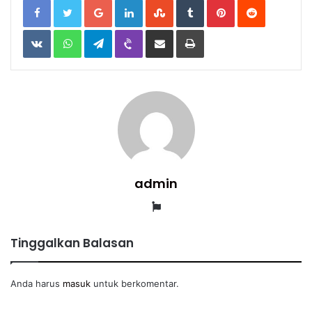
Google+
LinkedIn
StumbleUpon
Tumblr
Pinterest
Reddit
VKontakte
WhatsApp
Telegram
Viber
Share
Print
via
Email
admin
Website
Tinggalkan Balasan
Anda harus
masuk
untuk berkomentar.