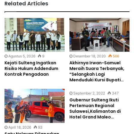
Related Articles
Agustus 5, 2026
9
Desember 18, 2020
566
Kejati Sulteng Ingatkan
Akhirnya Irwan-Samuel
Risiko Hukum Addendum
Meraih Suara Terbanyak,
Kontrak Pengadaan
“Selangkah Lagi
Menduduki Kursi Bupati…
September 2, 2022
347
Gubernur Sulteng Ikuti
Pertemuan Regional
Sulawesi,Kalimantan di
Hotel Grand Maleo…
April 18, 2026
93
Satu Nelayan Dilaporkan