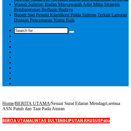
Wagub Sulteng: Badan Musyawarah Adat Mitra Strategis
Pembangunan Berbasis Budaya
Bupati Sigi Penuhi Klarifikasi Polda Sulteng Terkait Laporan
Dugaan Pencemaran Nama Baik
Log
In
Home
/
BERITA UTAMA
/
Sesuai Surat Edaran Mendagri,semua
ASN Patuh dan Taat Pada Aturan
BERITA UTAMA
LINTAS SULTENG
LIPUTAN KHUSUS
Palu