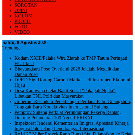
SOROTAN
OPINI
KOLOM
PROFIL
FOTO
VIDEO
Sabtu, 8 Agustus 2026
Trending
Kodam XXIII/Palaka Wira Ziarah ke TMP Tatura Peringati
HUT ke-1
Bhayangkara Poso Overland 2026 Jelajahi Megalit dan
Danau Poso
DPRD Sigi Dorong Carbon Market Jadi Instrumen Ekonomi
Hijau
Desa Karawana Gelar Bakti Sosial “Pakagali Ngata”,
Libatkan TNI, Polri dan Masyarakat
Gubernur Resmikan Penerbangan Perdana Palu–Guangzhou,
Tonggak Baru Konektivitas Internasional Sulteng
Pemprov Sulteng Perkuat Perlindungan Pekerja Rentan,
Dukung Peluncuran 100 Agen PERISAI
Inspektorat Jenderal Kementerian Imigrasi Apresiasi Kinerja
Imigrasi Palu Jelang Penerbangan Internasional
Rp14,27 Miliar Proyek Rano Bungi Sigi Dilaporkan ke Kejati