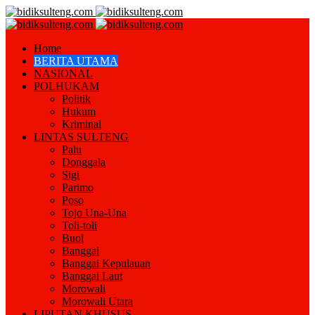
Home
BERITA UTAMA
NASIONAL
POLHUKAM
Politik
Hukum
Kriminal
LINTAS SULTENG
Palu
Donggala
Sigi
Parimo
Poso
Tojo Una-Una
Toli-toli
Buol
Banggai
Banggai Kepulauan
Banggai Laut
Morowali
Morowali Utara
LIPUTAN KHUSUS