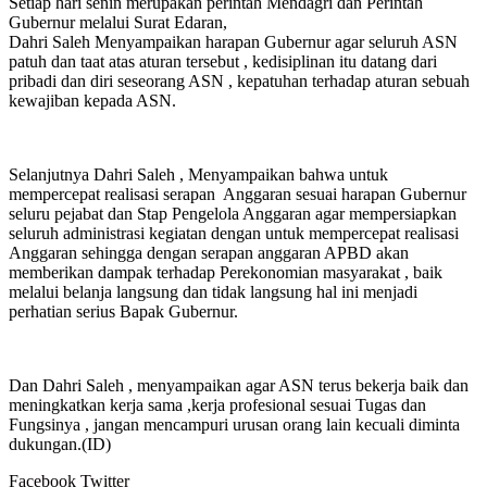
Setiap hari senin merupakan perintah Mendagri dan Perintah
Gubernur melalui Surat Edaran,
Dahri Saleh Menyampaikan harapan Gubernur agar seluruh ASN
patuh dan taat atas aturan tersebut , kedisiplinan itu datang dari
pribadi dan diri seseorang ASN , kepatuhan terhadap aturan sebuah
kewajiban kepada ASN.
Selanjutnya Dahri Saleh , Menyampaikan bahwa untuk
mempercepat realisasi serapan Anggaran sesuai harapan Gubernur
seluru pejabat dan Stap Pengelola Anggaran agar mempersiapkan
seluruh administrasi kegiatan dengan untuk mempercepat realisasi
Anggaran sehingga dengan serapan anggaran APBD akan
memberikan dampak terhadap Perekonomian masyarakat , baik
melalui belanja langsung dan tidak langsung hal ini menjadi
perhatian serius Bapak Gubernur.
Dan Dahri Saleh , menyampaikan agar ASN terus bekerja baik dan
meningkatkan kerja sama ,kerja profesional sesuai Tugas dan
Fungsinya , jangan mencampuri urusan orang lain kecuali diminta
dukungan.(ID)
Google+
LinkedIn
StumbleUpon
Tumblr
Pinterest
Reddit
VKontakte
WhatsApp
Telegram
Viber
Share
Print
Facebook
Twitter