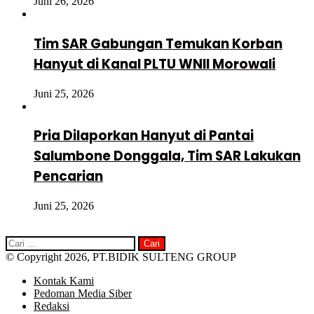
Juni 26, 2026
Tim SAR Gabungan Temukan Korban
Hanyut di Kanal PLTU WNII Morowali
Juni 25, 2026
Pria Dilaporkan Hanyut di Pantai
Salumbone Donggala, Tim SAR Lakukan
Pencarian
Juni 25, 2026
Cari
untuk:
© Copyright 2026, PT.BIDIK SULTENG GROUP
Kontak Kami
Pedoman Media Siber
Redaksi