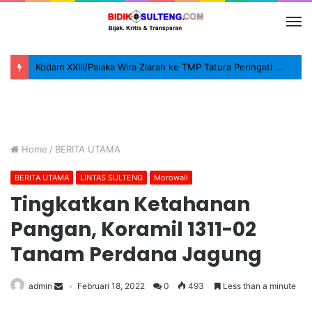
Kodam XXIII/Palaka Wira Ziarah ke TMP Tatura Peringati HUT ke-1
Home
/
BERITA UTAMA
BERITA UTAMA
LINTAS SULTENG
Morowali
Tingkatkan Ketahanan
Pangan, Koramil 1311-02
Tanam Perdana Jagung
admin
Februari 18, 2022
0
493
Less than a minute