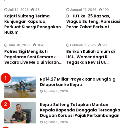
Juli 14, 2026
43
Januari 17, 2026
190
Kajati Sulteng Terima
Di HUT ke-25 Baznas,
Kunjungan Kapolda,
Wagub Sulteng, Apresiasi
Perkuat Sinergi Penegakan
Peran Zakat Perkuat…
Hukum
Juni 30, 2022
364
Februari 7, 2025
260
Polres Sigi Mengikuti
Berikan Kuliah Umum di
Pagelaran Seni Semarak
USU, Wamendagri RI
Secara Live Melalui Siaran…
Tegaskan Revisi UU…
Rp14,27 Miliar Proyek Rano Bungi Sigi
Dilaporkan ke Kejati
Agustus 6, 2026
Kejati Sulteng Tetapkan Mantan
Kepala Bapenda Donggala Tersangka
Dugaan Korupsi Pajak Pertambangan
Agustus 6, 2026