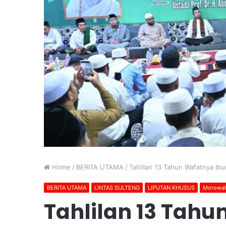
Home
/
BERITA UTAMA
/
Tahlilan 13 Tahun Wafatnya Ib
BERITA UTAMA
LINTAS SULTENG
LIPUTAN KHUSUS
Morowal
Tahlilan 13 Tah