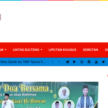
AM
LINTAS SULTENG
LIPUTAN KHUSUS
SOROTAN
O
Kodam XXIII/Palaka Wira Ziarah ke TMP Tatura Peringati HUT ke-1