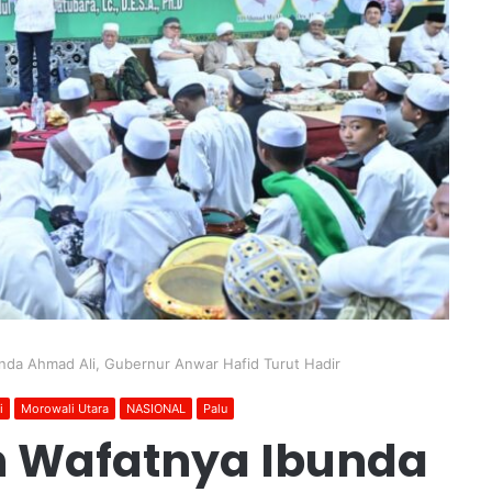
unda Ahmad Ali, Gubernur Anwar Hafid Turut Hadir
i
Morowali Utara
NASIONAL
Palu
un Wafatnya Ibunda