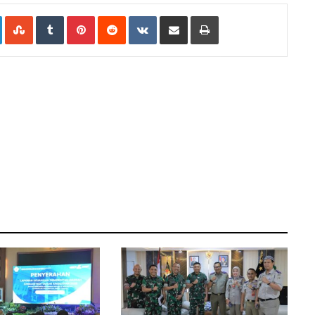
e+
LinkedIn
StumbleUpon
Tumblr
Pinterest
Reddit
VKontakte
Share
Print
via
Email