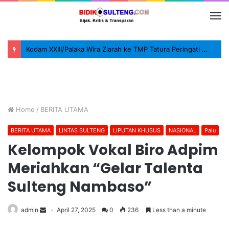
Kodam XXIII/Palaka Wira Ziarah ke TMP Tatura Peringati HUT ke-1
Home
/
BERITA UTAMA
BERITA UTAMA
LINTAS SULTENG
LIPUTAN KHUSUS
NASIONAL
Palu
Kelompok Vokal Biro Adpim
Meriahkan “Gelar Talenta
Sulteng Nambaso”
admin
April 27, 2025
0
236
Less than a minute