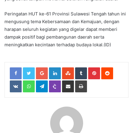
Peringatan HUT ke-61 Provinsi Sulawesi Tengah tahun ini
mengusung tema Kebersamaan dan Kemajuan, dengan
harapan seluruh kegiatan yang digelar dapat memberi
dampak positif bagi pembangunan daerah serta
meningkatkan kecintaan terhadap budaya lokal.(ID)
Google+
LinkedIn
StumbleUpon
Tumblr
Pinterest
Reddit
VKontakte
WhatsApp
Telegram
Viber
Share
Print
via
Email