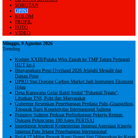
SOROTAN
OPINI
KOLOM
PROFIL
FOTO
VIDEO
Minggu, 9 Agustus 2026
Trending
Kodam XXIII/Palaka Wira Ziarah ke TMP Tatura Peringati
HUT ke-1
Bhayangkara Poso Overland 2026 Jelajahi Megalit dan
Danau Poso
DPRD Sigi Dorong Carbon Market Jadi Instrumen Ekonomi
Hijau
Desa Karawana Gelar Bakti Sosial “Pakagali Ngata”,
Libatkan TNI, Polri dan Masyarakat
Gubernur Resmikan Penerbangan Perdana Palu–Guangzhou,
Tonggak Baru Konektivitas Internasional Sulteng
Pemprov Sulteng Perkuat Perlindungan Pekerja Rentan,
Dukung Peluncuran 100 Agen PERISAI
Inspektorat Jenderal Kementerian Imigrasi Apresiasi Kinerja
Imigrasi Palu Jelang Penerbangan Internasional
Rp14,27 Miliar Proyek Rano Bungi Sigi Dilaporkan ke Kejati