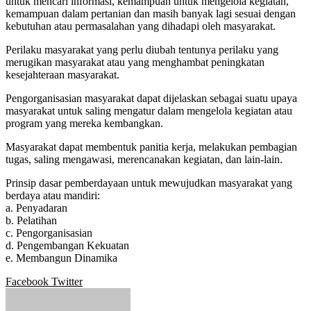
untuk mencari informasi, kemampuan untuk mengelola kegiatan,
kemampuan dalam pertanian dan masih banyak lagi sesuai dengan
kebutuhan atau permasalahan yang dihadapi oleh masyarakat.
Perilaku masyarakat yang perlu diubah tentunya perilaku yang
merugikan masyarakat atau yang menghambat peningkatan
kesejahteraan masyarakat.
Pengorganisasian masyarakat dapat dijelaskan sebagai suatu upaya
masyarakat untuk saling mengatur dalam mengelola kegiatan atau
program yang mereka kembangkan.
Masyarakat dapat membentuk panitia kerja, melakukan pembagian
tugas, saling mengawasi, merencanakan kegiatan, dan lain-lain.
Prinsip dasar pemberdayaan untuk mewujudkan masyarakat yang
berdaya atau mandiri:
a. Penyadaran
b. Pelatihan
c. Pengorganisasian
d. Pengembangan Kekuatan
e. Membangun Dinamika
Google+
LinkedIn
StumbleUpon
Tumblr
Pinterest
Reddit
VKontakte
WhatsApp
Telegram
Viber
Share
Print
Facebook
Twitter
via
Email