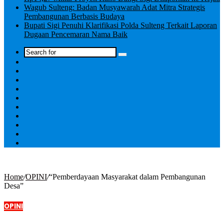
Wagub Sulteng: Badan Musyawarah Adat Mitra Strategis
Pembangunan Berbasis Budaya
Bupati Sigi Penuhi Klarifikasi Polda Sulteng Terkait Laporan
Dugaan Pencemaran Nama Baik
Log
In
Home
/
OPINI
/
“Pemberdayaan Masyarakat dalam Pembangunan
Desa”
OPINI