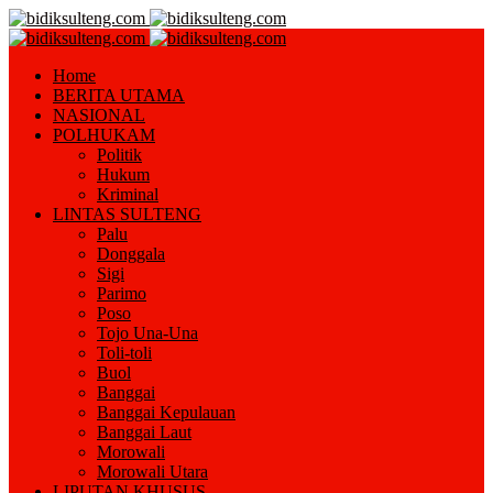
Home
BERITA UTAMA
NASIONAL
POLHUKAM
Politik
Hukum
Kriminal
LINTAS SULTENG
Palu
Donggala
Sigi
Parimo
Poso
Tojo Una-Una
Toli-toli
Buol
Banggai
Banggai Kepulauan
Banggai Laut
Morowali
Morowali Utara
LIPUTAN KHUSUS