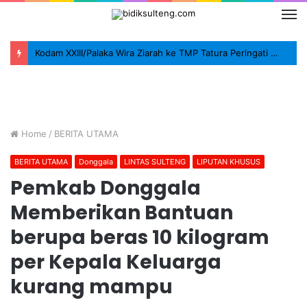
Kodam XXIII/Palaka Wira Ziarah ke TMP Tatura Peringati HUT ke-1
Home
/
BERITA UTAMA
BERITA UTAMA
Donggala
LINTAS SULTENG
LIPUTAN KHUSUS
Pemkab Donggala
Memberikan Bantuan
berupa beras 10 kilogram
per Kepala Keluarga
kurang mampu