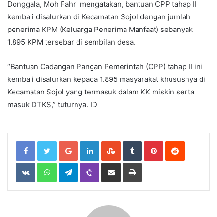
Donggala, Moh Fahri mengatakan, bantuan CPP tahap II
kembali disalurkan di Kecamatan Sojol dengan jumlah
penerima KPM (Keluarga Penerima Manfaat) sebanyak
1.895 KPM tersebar di sembilan desa.
“Bantuan Cadangan Pangan Pemerintah (CPP) tahap II ini
kembali disalurkan kepada 1.895 masyarakat khususnya di
Kecamatan Sojol yang termasuk dalam KK miskin serta
masuk DTKS,” tuturnya. ID
Google+
LinkedIn
StumbleUpon
Tumblr
Pinterest
Reddit
VKontakte
WhatsApp
Telegram
Viber
Share
Print
via
Email