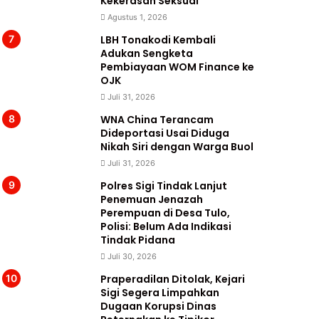
Kekerasan Seksual
Agustus 1, 2026
LBH Tonakodi Kembali
Adukan Sengketa
Pembiayaan WOM Finance ke
OJK
Juli 31, 2026
WNA China Terancam
Dideportasi Usai Diduga
Nikah Siri dengan Warga Buol
Juli 31, 2026
Polres Sigi Tindak Lanjut
Penemuan Jenazah
Perempuan di Desa Tulo,
Polisi: Belum Ada Indikasi
Tindak Pidana
Juli 30, 2026
Praperadilan Ditolak, Kejari
Sigi Segera Limpahkan
Dugaan Korupsi Dinas