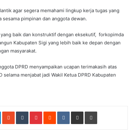
dilantik agar segera memahami lingkup kerja tugas yang
da sesama pimpinan dan anggota dewan.
yang baik dan konstruktif dengan eksekutif, forkopimda
bangun Kabupaten Sigi yang lebih baik ke depan dengan
ngan masyarakat.
anggota DPRD menyampaikan ucapan terimakasih atas
D selama menjabat jadi Wakil Ketua DPRD Kabupaten
e+
LinkedIn
StumbleUpon
Tumblr
Pinterest
Reddit
VKontakte
Share
Print
via
Email