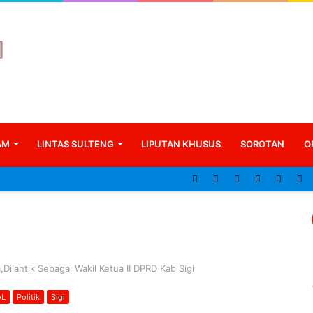
AM
LINTAS SULTENG
LIPUTAN KHUSUS
SOROTAN
O
Dilantik Sebagai Wakil Ketua II DPRD Kab Sigi
AL
Politik
Sigi