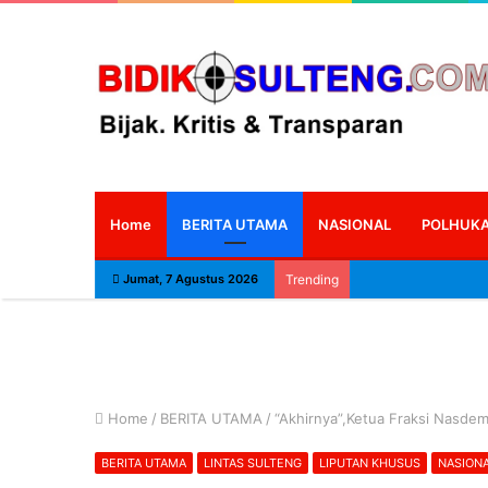
Home
BERITA UTAMA
NASIONAL
POLHUK
Jumat, 7 Agustus 2026
Trending
Home
/
BERITA UTAMA
/
“Akhirnya”,Ketua Fraksi Nasdem,
BERITA UTAMA
LINTAS SULTENG
LIPUTAN KHUSUS
NASION