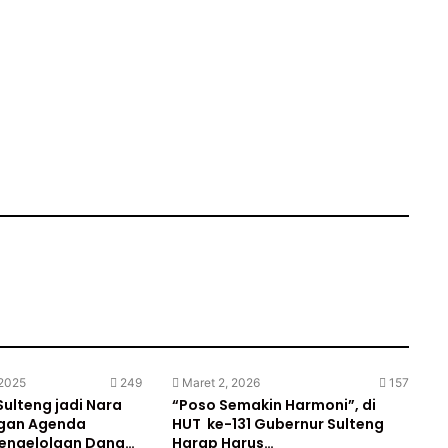
 2025
249
Maret 2, 2026
157
Sulteng jadi Nara
“Poso Semakin Harmoni”, di
gan Agenda
HUT ke-131 Gubernur Sulteng
engelolaan Dana…
Harap Harus…