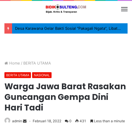
Desa Karawana Gelar Bakti Sosial “Pakagali Ngata”, Libatkan TNI, Polri dan Masyarakat
Home
/
BERITA UTAMA
BERITA UTAMA
NASIONAL
Warga Jawa Barat Rasakan
Guncangan Gempa Dini
Hari Tadi
admin
Februari 18, 2022
0
431
Less than a minute