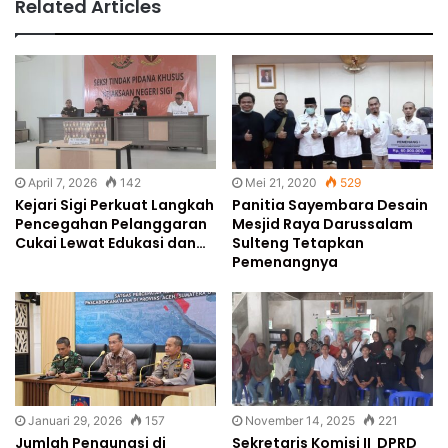
Related Articles
April 7, 2026
142
Mei 21, 2020
529
Kejari Sigi Perkuat Langkah
Panitia Sayembara Desain
Pencegahan Pelanggaran
Mesjid Raya Darussalam
Cukai Lewat Edukasi dan…
Sulteng Tetapkan
Pemenangnya
Januari 29, 2026
157
November 14, 2025
221
Jumlah Pengungsi di
Sekretaris Komisi II DPRD