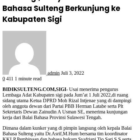
Bahasa Sulteng Berkunjung ke
Kabupaten Sigi
admin
Juli 3, 2022
0
411
1 minute read
BIDIKSULTENG.COM,SIGI-
Usai menerima pengurus
Lembaga Adat Kabupaten sigi pada Jum’at 1 Juli 2022,di ruang
sidang utama Ketua DPRD Moh Rizal Intjenae yang di dampingi
oleh anggota dewan dari Partai PBB Herman Latabe serta Plt
Sekretaris Dewan Zainudin A Usman SE, menerima kunjungan
kerja dari Balai Bahasa Provinsi Sulawesi Tengah.
Dimana dalam kunker yang di pimpin langsung oleh kepala Balai
Bahasa Sulteng yaitu Dr.Asrif,M.Hum bersama tim koordinator
KKLP Pembinaan dan bahasa hukum Syafriani Tio Sari,S.S serta