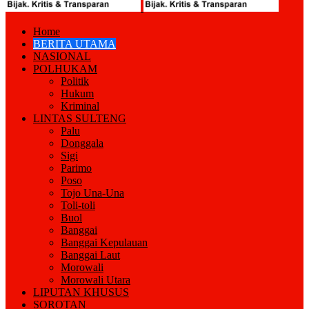
Home
BERITA UTAMA
NASIONAL
POLHUKAM
Politik
Hukum
Kriminal
LINTAS SULTENG
Palu
Donggala
Sigi
Parimo
Poso
Tojo Una-Una
Toli-toli
Buol
Banggai
Banggai Kepulauan
Banggai Laut
Morowali
Morowali Utara
LIPUTAN KHUSUS
SOROTAN