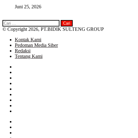
Juni 25, 2026
Cari
untuk:
© Copyright 2026, PT.BIDIK SULTENG GROUP
Kontak Kami
Pedoman Media Siber
Redaksi
Tentang Kami
Facebook
Twitter
Google+
WhatsApp
Telegram
Close