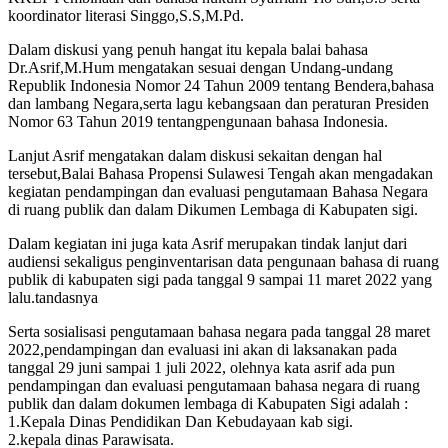
koordinator literasi Singgo,S.S,M.Pd.
Dalam diskusi yang penuh hangat itu kepala balai bahasa
Dr.Asrif,M.Hum mengatakan sesuai dengan Undang-undang
Republik Indonesia Nomor 24 Tahun 2009 tentang Bendera,bahasa
dan lambang Negara,serta lagu kebangsaan dan peraturan Presiden
Nomor 63 Tahun 2019 tentangpengunaan bahasa Indonesia.
Lanjut Asrif mengatakan dalam diskusi sekaitan dengan hal
tersebut,Balai Bahasa Propensi Sulawesi Tengah akan mengadakan
kegiatan pendampingan dan evaluasi pengutamaan Bahasa Negara
di ruang publik dan dalam Dikumen Lembaga di Kabupaten sigi.
Dalam kegiatan ini juga kata Asrif merupakan tindak lanjut dari
audiensi sekaligus penginventarisan data pengunaan bahasa di ruang
publik di kabupaten sigi pada tanggal 9 sampai 11 maret 2022 yang
lalu.tandasnya
Serta sosialisasi pengutamaan bahasa negara pada tanggal 28 maret
2022,pendampingan dan evaluasi ini akan di laksanakan pada
tanggal 29 juni sampai 1 juli 2022, olehnya kata asrif ada pun
pendampingan dan evaluasi pengutamaan bahasa negara di ruang
publik dan dalam dokumen lembaga di Kabupaten Sigi adalah :
1.Kepala Dinas Pendidikan Dan Kebudayaan kab sigi.
2.kepala dinas Parawisata.