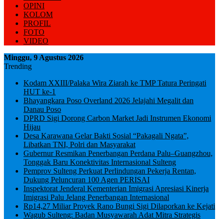
OPINI
KOLOM
PROFIL
FOTO
VIDEO
Minggu, 9 Agustus 2026
Trending
Kodam XXIII/Palaka Wira Ziarah ke TMP Tatura Peringati
HUT ke-1
Bhayangkara Poso Overland 2026 Jelajahi Megalit dan
Danau Poso
DPRD Sigi Dorong Carbon Market Jadi Instrumen Ekonomi
Hijau
Desa Karawana Gelar Bakti Sosial “Pakagali Ngata”,
Libatkan TNI, Polri dan Masyarakat
Gubernur Resmikan Penerbangan Perdana Palu–Guangzhou,
Tonggak Baru Konektivitas Internasional Sulteng
Pemprov Sulteng Perkuat Perlindungan Pekerja Rentan,
Dukung Peluncuran 100 Agen PERISAI
Inspektorat Jenderal Kementerian Imigrasi Apresiasi Kinerja
Imigrasi Palu Jelang Penerbangan Internasional
Rp14,27 Miliar Proyek Rano Bungi Sigi Dilaporkan ke Kejati
Wagub Sulteng: Badan Musyawarah Adat Mitra Strategis