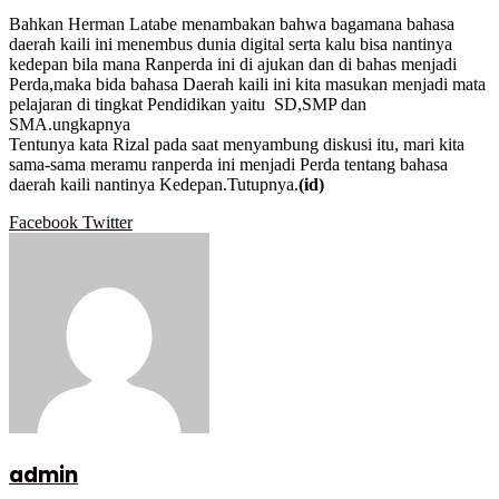
Bahkan Herman Latabe menambakan bahwa bagamana bahasa
daerah kaili ini menembus dunia digital serta kalu bisa nantinya
kedepan bila mana Ranperda ini di ajukan dan di bahas menjadi
Perda,maka bida bahasa Daerah kaili ini kita masukan menjadi mata
pelajaran di tingkat Pendidikan yaitu SD,SMP dan
SMA.ungkapnya
Tentunya kata Rizal pada saat menyambung diskusi itu, mari kita
sama-sama meramu ranperda ini menjadi Perda tentang bahasa
daerah kaili nantinya Kedepan.Tutupnya.
(id)
Google+
LinkedIn
StumbleUpon
Tumblr
Pinterest
Reddit
VKontakte
WhatsApp
Telegram
Viber
Share
Print
Facebook
Twitter
via
Email
admin