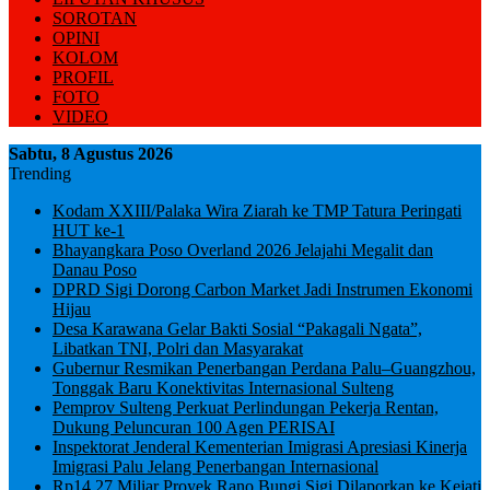
SOROTAN
OPINI
KOLOM
PROFIL
FOTO
VIDEO
Sabtu, 8 Agustus 2026
Trending
Kodam XXIII/Palaka Wira Ziarah ke TMP Tatura Peringati
HUT ke-1
Bhayangkara Poso Overland 2026 Jelajahi Megalit dan
Danau Poso
DPRD Sigi Dorong Carbon Market Jadi Instrumen Ekonomi
Hijau
Desa Karawana Gelar Bakti Sosial “Pakagali Ngata”,
Libatkan TNI, Polri dan Masyarakat
Gubernur Resmikan Penerbangan Perdana Palu–Guangzhou,
Tonggak Baru Konektivitas Internasional Sulteng
Pemprov Sulteng Perkuat Perlindungan Pekerja Rentan,
Dukung Peluncuran 100 Agen PERISAI
Inspektorat Jenderal Kementerian Imigrasi Apresiasi Kinerja
Imigrasi Palu Jelang Penerbangan Internasional
Rp14,27 Miliar Proyek Rano Bungi Sigi Dilaporkan ke Kejati