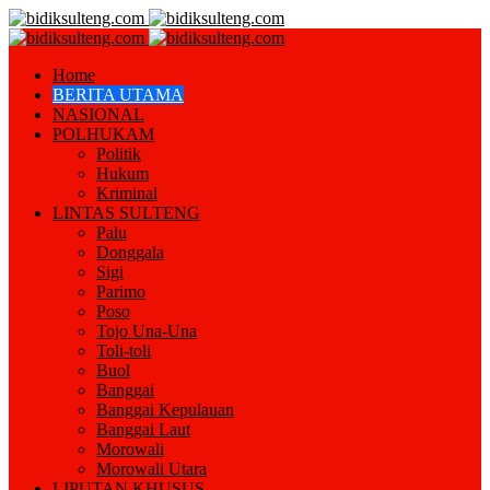
Home
BERITA UTAMA
NASIONAL
POLHUKAM
Politik
Hukum
Kriminal
LINTAS SULTENG
Palu
Donggala
Sigi
Parimo
Poso
Tojo Una-Una
Toli-toli
Buol
Banggai
Banggai Kepulauan
Banggai Laut
Morowali
Morowali Utara
LIPUTAN KHUSUS