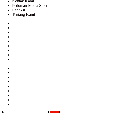
Kontak Kami
Pedoman Media Siber
Redaksi
Tentang Kami
Facebook
Twitter
Google+
WhatsApp
Telegram
Close
Cari