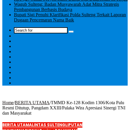
Wagub Sulteng: Badan Musyawarah Adat Mitra Strategis
Pembangunan Berbasis Budaya
Bupati Sigi Penuhi Klarifikasi Polda Sulteng Terkait Laporan
Dugaan Pencemaran Nama Baik
Log
In
Home
/
BERITA UTAMA
/
TMMD Ke-128 Kodim 1306/Kota Palu
Resmi Ditutup, Pangdam XXIII/Palaka Wira Apresiasi Sinergi TNI
dan Masyarakat
BERITA UTAMA
LINTAS SULTENG
LIPUTAN