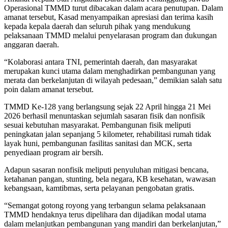
Operasional TMMD turut dibacakan dalam acara penutupan. Dalam
amanat tersebut, Kasad menyampaikan apresiasi dan terima kasih
kepada kepala daerah dan seluruh pihak yang mendukung
pelaksanaan TMMD melalui penyelarasan program dan dukungan
anggaran daerah.
“Kolaborasi antara TNI, pemerintah daerah, dan masyarakat
merupakan kunci utama dalam menghadirkan pembangunan yang
merata dan berkelanjutan di wilayah pedesaan,” demikian salah satu
poin dalam amanat tersebut.
TMMD Ke-128 yang berlangsung sejak 22 April hingga 21 Mei
2026 berhasil menuntaskan sejumlah sasaran fisik dan nonfisik
sesuai kebutuhan masyarakat. Pembangunan fisik meliputi
peningkatan jalan sepanjang 5 kilometer, rehabilitasi rumah tidak
layak huni, pembangunan fasilitas sanitasi dan MCK, serta
penyediaan program air bersih.
Adapun sasaran nonfisik meliputi penyuluhan mitigasi bencana,
ketahanan pangan, stunting, bela negara, KB kesehatan, wawasan
kebangsaan, kamtibmas, serta pelayanan pengobatan gratis.
“Semangat gotong royong yang terbangun selama pelaksanaan
TMMD hendaknya terus dipelihara dan dijadikan modal utama
dalam melanjutkan pembangunan yang mandiri dan berkelanjutan,”