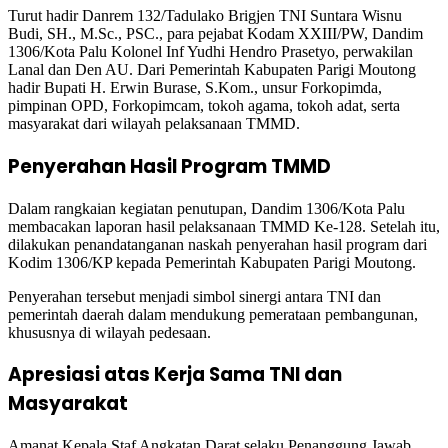
Turut hadir Danrem 132/Tadulako Brigjen TNI Suntara Wisnu
Budi, SH., M.Sc., PSC., para pejabat Kodam XXIII/PW, Dandim
1306/Kota Palu Kolonel Inf Yudhi Hendro Prasetyo, perwakilan
Lanal dan Den AU. Dari Pemerintah Kabupaten Parigi Moutong
hadir Bupati H. Erwin Burase, S.Kom., unsur Forkopimda,
pimpinan OPD, Forkopimcam, tokoh agama, tokoh adat, serta
masyarakat dari wilayah pelaksanaan TMMD.
Penyerahan Hasil Program TMMD
Dalam rangkaian kegiatan penutupan, Dandim 1306/Kota Palu
membacakan laporan hasil pelaksanaan TMMD Ke-128. Setelah itu,
dilakukan penandatanganan naskah penyerahan hasil program dari
Kodim 1306/KP kepada Pemerintah Kabupaten Parigi Moutong.
Penyerahan tersebut menjadi simbol sinergi antara TNI dan
pemerintah daerah dalam mendukung pemerataan pembangunan,
khususnya di wilayah pedesaan.
Apresiasi atas Kerja Sama TNI dan
Masyarakat
Amanat Kepala Staf Angkatan Darat selaku Penanggung Jawab