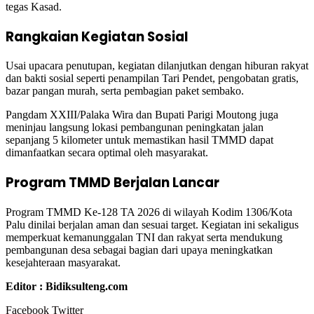
tegas Kasad.
Rangkaian Kegiatan Sosial
Usai upacara penutupan, kegiatan dilanjutkan dengan hiburan rakyat
dan bakti sosial seperti penampilan Tari Pendet, pengobatan gratis,
bazar pangan murah, serta pembagian paket sembako.
Pangdam XXIII/Palaka Wira dan Bupati Parigi Moutong juga
meninjau langsung lokasi pembangunan peningkatan jalan
sepanjang 5 kilometer untuk memastikan hasil TMMD dapat
dimanfaatkan secara optimal oleh masyarakat.
Program TMMD Berjalan Lancar
Program TMMD Ke-128 TA 2026 di wilayah Kodim 1306/Kota
Palu dinilai berjalan aman dan sesuai target. Kegiatan ini sekaligus
memperkuat kemanunggalan TNI dan rakyat serta mendukung
pembangunan desa sebagai bagian dari upaya meningkatkan
kesejahteraan masyarakat.
Editor : Bidiksulteng.com
Google+
LinkedIn
StumbleUpon
Tumblr
Pinterest
Reddit
VKontakte
WhatsApp
Telegram
Viber
Share
Print
Facebook
Twitter