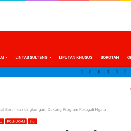
AM
LINTAS SULTENG
LIPUTAN KHUSUS
SOROTAN
O
sial Bersihkan Lingkungan, Dukung Program Pakagali Ngata
AL
POLHUKAM
Sigi