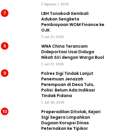
Agustus 1, 2026
LBH Tonakodi Kembali
Adukan Sengketa
Pembiayaan WOM Finance ke
OJK
Juli 31, 2026
WNA China Terancam
Dideportasi Usai Diduga
Nikah Siri dengan Warga Buol
Juli 31, 2026
Polres Sigi Tindak Lanjut
Penemuan Jenazah
Perempuan di Desa Tulo,
Polisi: Belum Ada Indikasi
Tindak Pidana
Juli 30, 2026
Praperadilan Ditolak, Kejari
Sigi Segera Limpahkan
Dugaan Korupsi Dinas
Peternakan ke Tipikor