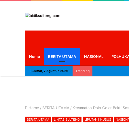
Home
BERITA UTAMA
NASIONAL
POLHUK
Jumat, 7 Agustus 2026
Trending
Home
/
BERITA UTAMA
/
Kecamatan Dolo Gelar Bakti So
BERITA UTAMA
LINTAS SULTENG
LIPUTAN KHUSUS
NASION