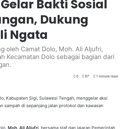
elar Bakti Sosial
ungan, Dukung
i Ngata
 oleh Camat Dolo, Moh. Ali Aljufri,
ah Kecamatan Dolo sebagai bagian dari
gan.
0
87
1 minute read
o, Kabupaten Sigi, Sulawesi Tengah, menggelar aksi
n sampah di sepanjang jalan protokol dan kawasan
olo,
Moh. Ali Aljufri
, bersama staf dan jajaran Pemerintah