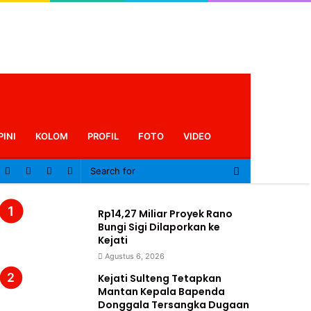
PINI
KOLOM
PROFIL
FOTO
VIDEO
Log
In
Rp14,27 Miliar Proyek Rano
Bungi Sigi Dilaporkan ke
Kejati
Agustus 6, 2026
Kejati Sulteng Tetapkan
Mantan Kepala Bapenda
Donggala Tersangka Dugaan