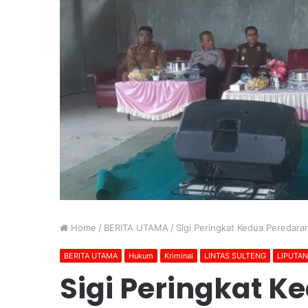
Home
/
BERITA UTAMA
/
Sigi Peringkat Kedua Peredara
BERITA UTAMA
Hukum
Kriminal
LINTAS SULTENG
LIPUTA
Sigi Peringkat K