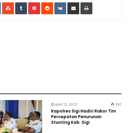
e+
LinkedIn
StumbleUpon
Tumblr
Pinterest
Reddit
VKontakte
Share
Print
via
Email
April 12, 2022
391
Kapolres Sigi Hadiri Rakor Tim
Percepatan Penurunan
Stunting Kab. Sigi