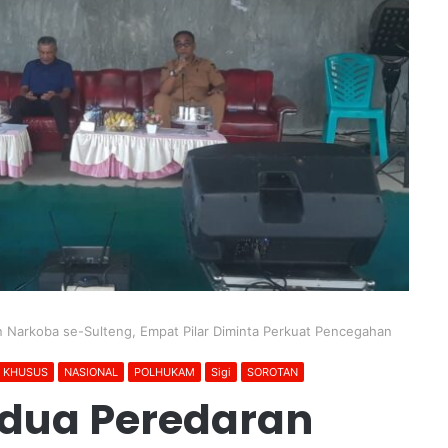
n Narkoba se-Sulteng, Empat Pilar Diminta Perkuat Pencegahan
N KHUSUS
NASIONAL
POLHUKAM
Sigi
SOROTAN
edua Peredaran