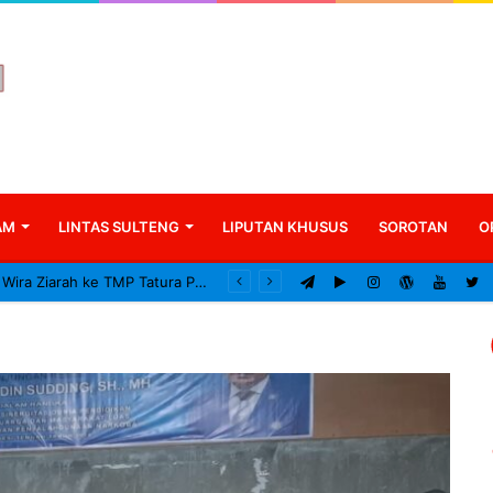
AM
LINTAS SULTENG
LIPUTAN KHUSUS
SOROTAN
O
Kodam XXIII/Palaka Wira Ziarah ke TMP Tatura Peringati HUT ke-1