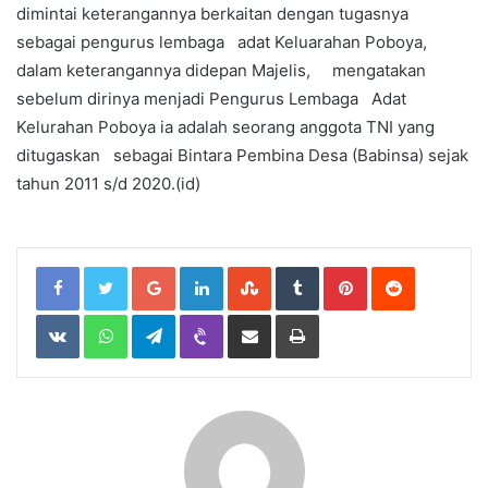
dimintai keterangannya berkaitan dengan tugasnya
sebagai pengurus lembaga adat Keluarahan Poboya,
dalam keterangannya didepan Majelis, mengatakan
sebelum dirinya menjadi Pengurus Lembaga Adat
Kelurahan Poboya ia adalah seorang anggota TNI yang
ditugaskan sebagai Bintara Pembina Desa (Babinsa) sejak
tahun 2011 s/d 2020.(id)
Google+
LinkedIn
StumbleUpon
Tumblr
Pinterest
Reddit
VKontakte
WhatsApp
Telegram
Viber
Share
Print
via
Email