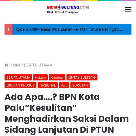
Kodam XXIII/Palaka Wira Ziarah ke TMP Tatura Peringati HUT ke-1
Home
/
BERITA UTAMA
BERITA UTAMA
Hukum
Kriminal
LINTAS SULTENG
LIPUTAN KHUSUS
NASIONAL
Palu
SOROTAN
Ada Apa….? BPN Kota
Palu”Kesulitan”
Menghadirkan Saksi Dalam
Sidang Lanjutan Di PTUN