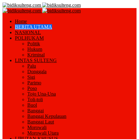
Home
BERITA UTAMA
NASIONAL
POLHUKAM
Politik
Hukum
Kriminal
LINTAS SULTENG
Palu
Donggala
Sigi
Parimo
Poso
Tojo Una-Una
Toli-toli
Buol
Banggai
Banggai Kepulauan
Banggai Laut
Morowali
Morowali Utara
LIPUTAN KHUSUS