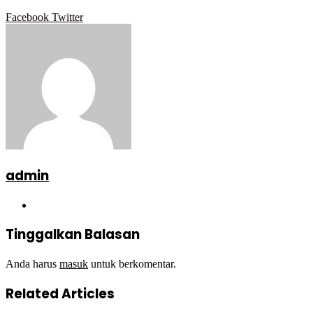
Google+
LinkedIn
StumbleUpon
Tumblr
Pinterest
Reddit
VKontakte
WhatsApp
Telegram
Viber
Share
Print
Facebook
Twitter
via
Email
admin
Website
Tinggalkan Balasan
Anda harus
masuk
untuk berkomentar.
Related Articles