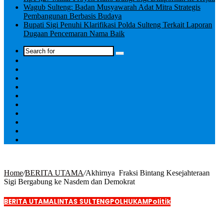
Wagub Sulteng: Badan Musyawarah Adat Mitra Strategis
Pembangunan Berbasis Budaya
Bupati Sigi Penuhi Klarifikasi Polda Sulteng Terkait Laporan
Dugaan Pencemaran Nama Baik
Log
In
Home
/
BERITA UTAMA
/
Akhirnya Fraksi Bintang Kesejahteraan
Sigi Bergabung ke Nasdem dan Demokrat
BERITA UTAMA
LINTAS SULTENG
POLHUKAM
Politik