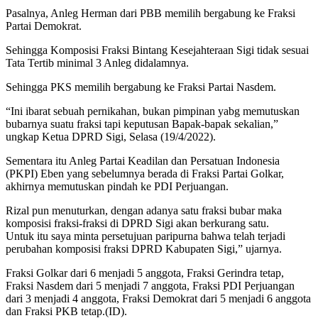
Pasalnya, Anleg Herman dari PBB memilih bergabung ke Fraksi
Partai Demokrat.
Sehingga Komposisi Fraksi Bintang Kesejahteraan Sigi tidak sesuai
Tata Tertib minimal 3 Anleg didalamnya.
Sehingga PKS memilih bergabung ke Fraksi Partai Nasdem.
“Ini ibarat sebuah pernikahan, bukan pimpinan yabg memutuskan
bubarnya suatu fraksi tapi keputusan Bapak-bapak sekalian,”
ungkap Ketua DPRD Sigi, Selasa (19/4/2022).
Sementara itu Anleg Partai Keadilan dan Persatuan Indonesia
(PKPI) Eben yang sebelumnya berada di Fraksi Partai Golkar,
akhirnya memutuskan pindah ke PDI Perjuangan.
Rizal pun menuturkan, dengan adanya satu fraksi bubar maka
komposisi fraksi-fraksi di DPRD Sigi akan berkurang satu.
Untuk itu saya minta persetujuan paripurna bahwa telah terjadi
perubahan komposisi fraksi DPRD Kabupaten Sigi,” ujarnya.
Fraksi Golkar dari 6 menjadi 5 anggota, Fraksi Gerindra tetap,
Fraksi Nasdem dari 5 menjadi 7 anggota, Fraksi PDI Perjuangan
dari 3 menjadi 4 anggota, Fraksi Demokrat dari 5 menjadi 6 anggota
dan Fraksi PKB tetap.(ID).