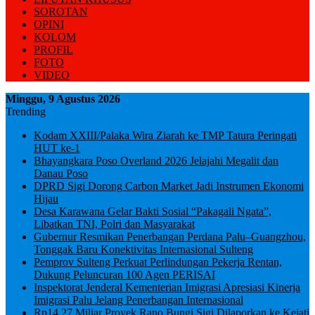
SOROTAN
OPINI
KOLOM
PROFIL
FOTO
VIDEO
Minggu, 9 Agustus 2026
Trending
Kodam XXIII/Palaka Wira Ziarah ke TMP Tatura Peringati
HUT ke-1
Bhayangkara Poso Overland 2026 Jelajahi Megalit dan
Danau Poso
DPRD Sigi Dorong Carbon Market Jadi Instrumen Ekonomi
Hijau
Desa Karawana Gelar Bakti Sosial “Pakagali Ngata”,
Libatkan TNI, Polri dan Masyarakat
Gubernur Resmikan Penerbangan Perdana Palu–Guangzhou,
Tonggak Baru Konektivitas Internasional Sulteng
Pemprov Sulteng Perkuat Perlindungan Pekerja Rentan,
Dukung Peluncuran 100 Agen PERISAI
Inspektorat Jenderal Kementerian Imigrasi Apresiasi Kinerja
Imigrasi Palu Jelang Penerbangan Internasional
Rp14,27 Miliar Proyek Rano Bungi Sigi Dilaporkan ke Kejati