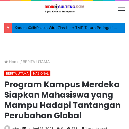
Kodam XXIII/Palaka Wira Ziarah ke TMP Tatura Peringati HUT ke-1
Home
/
BERITA UTAMA
BERITA UTAMA
NASIONAL
Program Kampus Merdeka
Siapkan Mahasiswa yang
Mampu Hadapi Tantangan
Perubahan Global
admin
Juni 16, 2021
0
478
1 minute read