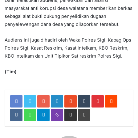
Usai melakukan audiens, perwakilan dari aliansi
masyarakat anti korupsi desa walatana memberikan berkas
sebagai alat bukti dukung penyelidikan dugaan
penyelewengan dana desa yang dilaporkan tersebut.
Audiens ini juga dihadiri oleh Waka Polres Sigi, Kabag Ops
Polres Sigi, Kasat Reskrim, Kasat intelkam, KBO Reskrim,
KBO Intelkam dan Unit Tipikor Sat reskrim Polres Sigi.
(Tim)
Google+
LinkedIn
StumbleUpon
Tumblr
Pinterest
Reddit
VKontakte
WhatsApp
Telegram
Viber
Share
Print
via
Email