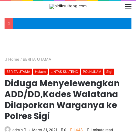
Home
/
BERITA UTAMA
BERITA UTAMA
Hukum
LINTAS SULTENG
POLHUKAM
Sigi
Diduga Menyelewengkan
ADD/DD,Kades Walatana
Dilaporkan Warganya ke
Polres Sigi
admin
Maret 31, 2021
0
1,448
1 minute read