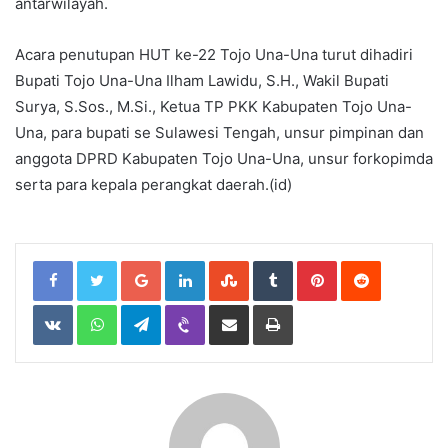
antarwilayah.
Acara penutupan HUT ke-22 Tojo Una-Una turut dihadiri
Bupati Tojo Una-Una Ilham Lawidu, S.H., Wakil Bupati
Surya, S.Sos., M.Si., Ketua TP PKK Kabupaten Tojo Una-
Una, para bupati se Sulawesi Tengah, unsur pimpinan dan
anggota DPRD Kabupaten Tojo Una-Una, unsur forkopimda
serta para kepala perangkat daerah.(id)
Google+
LinkedIn
StumbleUpon
Tumblr
Pinterest
Reddit
VKontakte
WhatsApp
Telegram
Viber
Share
Print
via
Email