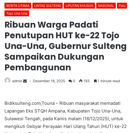
BERITA UTAMA
LINTAS SULTENG
LIPUTAN KHUSUS
NASIONAL
Palu
Tojo Una-Una
Ribuan Warga Padati
Penutupan HUT ke-22 Tojo
Una-Una, Gubernur Sulteng
Sampaikan Dukungan
Pembangunan
admin
Desember 18, 2025
0
193
1 minute read
Bidiksulteng.com,Touna – Ribuan masyarakat memadati
Lapangan Eks STQH Ampana, Kabupaten Tojo Una-Una,
Sulawesi Tengah, pada Kamis malam (18/12/2025), untuk
mengikuti Gebyar Perayaan Hari Ulang Tahun (HUT) ke-22