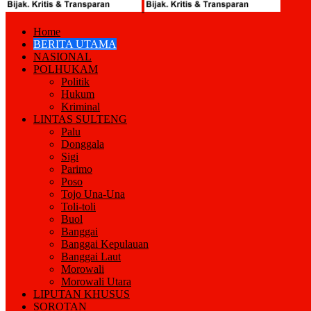
Home
BERITA UTAMA
NASIONAL
POLHUKAM
Politik
Hukum
Kriminal
LINTAS SULTENG
Palu
Donggala
Sigi
Parimo
Poso
Tojo Una-Una
Toli-toli
Buol
Banggai
Banggai Kepulauan
Banggai Laut
Morowali
Morowali Utara
LIPUTAN KHUSUS
SOROTAN