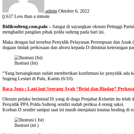
admin
Oktober 6, 2022
0
637
Less than a minute
Bidiksulteng.com,palu –
Sangat di sayangkan oknum Petinggi Partai 
menghadiri pangilan pihak polda sulteng pada hari ini.
Maka dengan hal tersebut Penyidik Pelayanan Perempuan dan Anak (P
dugaan tindak perkosaan dan aborsi kepada D dimintai keterangan pada
Ilustrasi (Ist)
“Yang bersangkutan sudah memberikan konfirmasi ke penyidik ada ke
Sugeng Lestari di Palu, Kamis (6/10).
Baca Juga : Lagi-lagi Seorang Ayah “Bejat dan Biadap” Perkosa
Oknum pelaku berinisial IS yang di duga Penjahat Kelamin itu telah
Penyidik PPA Polda Sulteng sendiri sudah periksa 4 orang saksi.
Korban D sendiri sampai saat ini masih menjalani trauma healing di 
Ilustrasi (ist )