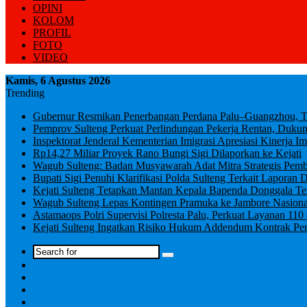
OPINI
KOLOM
PROFIL
FOTO
VIDEO
Kamis, 6 Agustus 2026
Trending
Gubernur Resmikan Penerbangan Perdana Palu–Guangzhou, Ton
Pemprov Sulteng Perkuat Perlindungan Pekerja Rentan, Duk
Inspektorat Jenderal Kementerian Imigrasi Apresiasi Kinerja Im
Rp14,27 Miliar Proyek Rano Bungi Sigi Dilaporkan ke Kejati
Wagub Sulteng: Badan Musyawarah Adat Mitra Strategis Pem
Bupati Sigi Penuhi Klarifikasi Polda Sulteng Terkait Lapor
Kejati Sulteng Tetapkan Mantan Kepala Bapenda Donggala T
Wagub Sulteng Lepas Kontingen Pramuka ke Jambore Nasion
Astamaops Polri Supervisi Polresta Palu, Perkuat Layanan 11
Kejati Sulteng Ingatkan Risiko Hukum Addendum Kontrak Pe
Log
In