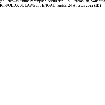
ngan Advokasi untuk Perempuan, terdiri dari Libu Perempuan, Solida
2022/SPKT/POLDA SULAWESI TENGAH tanggal 24 Agustus 2022.
(ID)