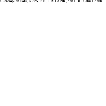
ritas Perempuan Palu, KPPA, KPI, LBH APIK, dan LBH Catur Bhakti.