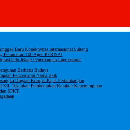
ggak Baru Konektivitas Internasional Sulteng
ung Peluncuran 100 Agen PERISAI
igrasi Palu Jelang Penerbangan Internasional
bangunan Berbasis Budaya
an Dugaan Pencemaran Nama Baik
ersangka Dugaan Korupsi Pajak Pertambangan
al XII, Tekankan Pembentukan Karakter Kepemimpinan
0 dan SPKT
ngadaan