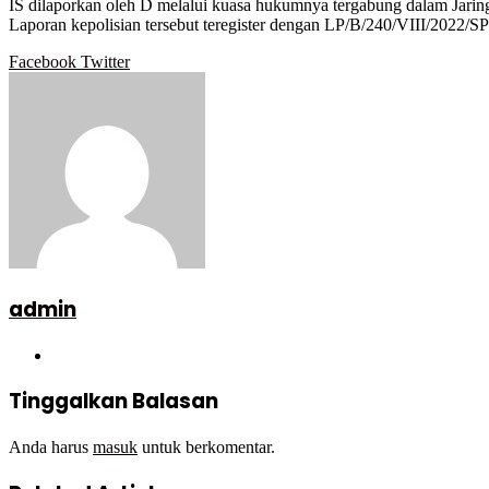
IS dilaporkan oleh D melalui kuasa hukumnya tergabung dalam Jari
Laporan kepolisian tersebut teregister dengan LP/B/240/VIII/
Google+
LinkedIn
StumbleUpon
Tumblr
Pinterest
Reddit
VKontakte
WhatsApp
Telegram
Viber
Share
Print
Facebook
Twitter
via
Email
admin
Website
Tinggalkan Balasan
Anda harus
masuk
untuk berkomentar.