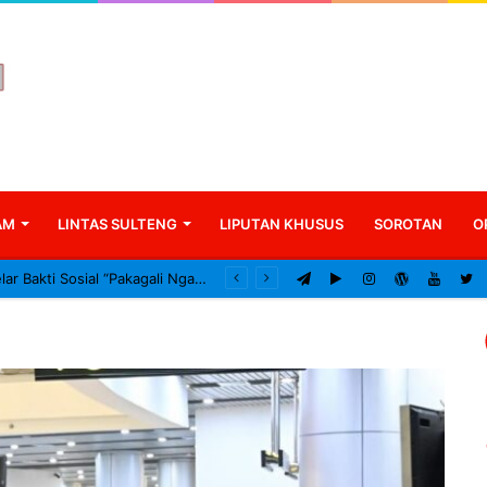
AM
LINTAS SULTENG
LIPUTAN KHUSUS
SOROTAN
O
Desa Karawana Gelar Bakti Sosial “Pakagali Ngata”, Libatkan TNI, Polri dan Masyarakat