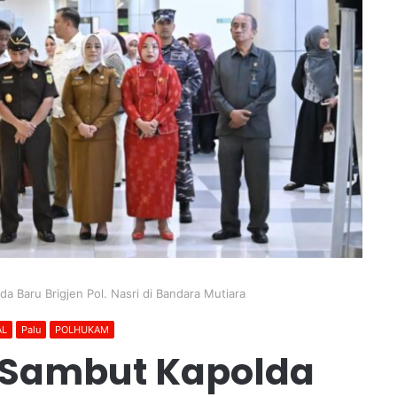
a Baru Brigjen Pol. Nasri di Bandara Mutiara
AL
Palu
POLHUKAM
 Sambut Kapolda