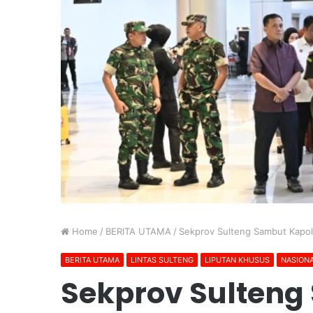
Home
/
BERITA UTAMA
/
Sekprov Sulteng Sambut Kapold
BERITA UTAMA
LINTAS SULTENG
LIPUTAN KHUSUS
NASION
Sekprov Sulteng