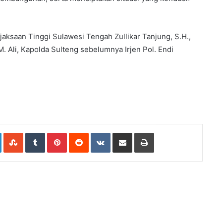
aksaan Tinggi Sulawesi Tengah Zullikar Tanjung, S.H.,
. Ali, Kapolda Sulteng sebelumnya Irjen Pol. Endi
e+
LinkedIn
StumbleUpon
Tumblr
Pinterest
Reddit
VKontakte
Share
Print
via
Email