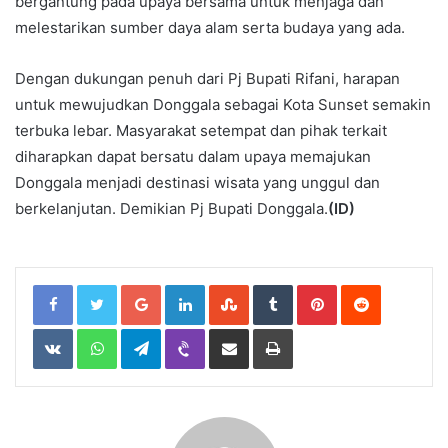
bergantung pada upaya bersama untuk menjaga dan
melestarikan sumber daya alam serta budaya yang ada.
Dengan dukungan penuh dari Pj Bupati Rifani, harapan
untuk mewujudkan Donggala sebagai Kota Sunset semakin
terbuka lebar. Masyarakat setempat dan pihak terkait
diharapkan dapat bersatu dalam upaya memajukan
Donggala menjadi destinasi wisata yang unggul dan
berkelanjutan. Demikian Pj Bupati Donggala.
(ID)
Google+
LinkedIn
StumbleUpon
Tumblr
Pinterest
Reddit
VKontakte
WhatsApp
Telegram
Viber
Share
Print
via
Email