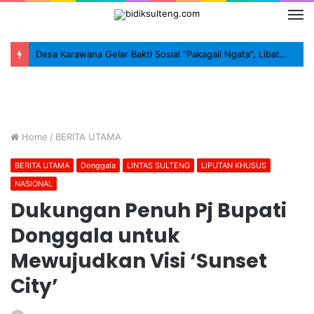
Desa Karawana Gelar Bakti Sosial “Pakagali Ngata”, Libatkan TNI, Polri dan Masyarakat
Home
/
BERITA UTAMA
BERITA UTAMA
Donggala
LINTAS SULTENG
LIPUTAN KHUSUS
NASIONAL
Dukungan Penuh Pj Bupati
Donggala untuk
Mewujudkan Visi ‘Sunset
City’