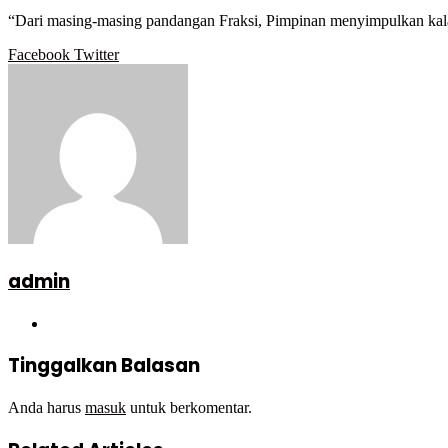
“Dari masing-masing pandangan Fraksi, Pimpinan menyimpulkan kalau 
Google+
LinkedIn
StumbleUpon
Tumblr
Pinterest
Reddit
VKontakte
WhatsApp
Telegram
Viber
Share
Print
Facebook
Twitter
via
Email
admin
Website
Tinggalkan Balasan
Anda harus
masuk
untuk berkomentar.