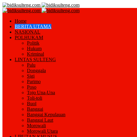
Home
BERITA UTAMA
NASIONAL
POLHUKAM
Politik
Hukum
Kriminal
LINTAS SULTENG
Palu
Donggala
Sigi
Parimo
Poso
Tojo Una-Una
Toli-toli
Buol
Banggai
Banggai Kepulauan
Banggai Laut
Morowali
Morowali Utara
LIPUTAN KHUSUS