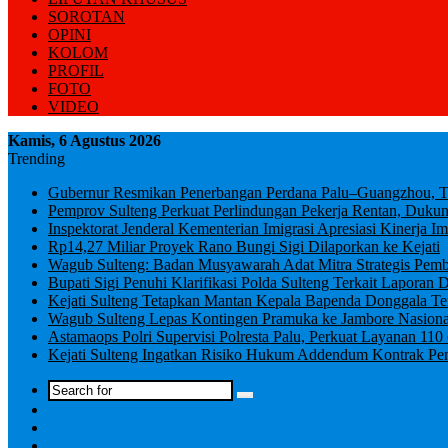
SOROTAN
OPINI
KOLOM
PROFIL
FOTO
VIDEO
Kamis, 6 Agustus 2026
Trending
Gubernur Resmikan Penerbangan Perdana Palu–Guangzhou, Ton
Pemprov Sulteng Perkuat Perlindungan Pekerja Rentan, Duk
Inspektorat Jenderal Kementerian Imigrasi Apresiasi Kinerja Im
Rp14,27 Miliar Proyek Rano Bungi Sigi Dilaporkan ke Kejati
Wagub Sulteng: Badan Musyawarah Adat Mitra Strategis Pem
Bupati Sigi Penuhi Klarifikasi Polda Sulteng Terkait Lapor
Kejati Sulteng Tetapkan Mantan Kepala Bapenda Donggala T
Wagub Sulteng Lepas Kontingen Pramuka ke Jambore Nasion
Astamaops Polri Supervisi Polresta Palu, Perkuat Layanan 11
Kejati Sulteng Ingatkan Risiko Hukum Addendum Kontrak Pe
Log
In