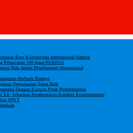
ggak Baru Konektivitas Internasional Sulteng
ung Peluncuran 100 Agen PERISAI
igrasi Palu Jelang Penerbangan Internasional
bangunan Berbasis Budaya
an Dugaan Pencemaran Nama Baik
ersangka Dugaan Korupsi Pajak Pertambangan
al XII, Tekankan Pembentukan Karakter Kepemimpinan
0 dan SPKT
ngadaan