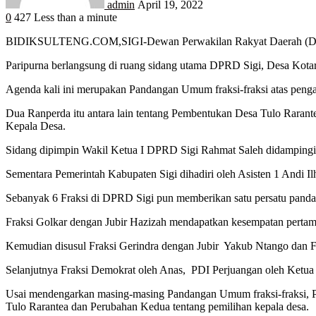
admin
April 19, 2022
0
427
Less than a minute
BIDIKSULTENG.COM,SIGI-Dewan Perwakilan Rakyat Daerah (DPRD) 
Paripurna berlangsung di ruang sidang utama DPRD Sigi, Desa Kota
Agenda kali ini merupakan Pandangan Umum fraksi-fraksi atas peng
Dua Ranperda itu antara lain tentang Pembentukan Desa Tulo Raran
Kepala Desa.
Sidang dipimpin Wakil Ketua I DPRD Sigi Rahmat Saleh didampingi
Sementara Pemerintah Kabupaten Sigi dihadiri oleh Asisten 1 Andi I
Sebanyak 6 Fraksi di DPRD Sigi pun memberikan satu persatu panda
Fraksi Golkar dengan Jubir Hazizah mendapatkan kesempatan perta
Kemudian disusul Fraksi Gerindra dengan Jubir Yakub Ntango dan 
Selanjutnya Fraksi Demokrat oleh Anas, PDI Perjuangan oleh Ketua
Usai mendengarkan masing-masing Pandangan Umum fraksi-fraksi, 
Tulo Rarantea dan Perubahan Kedua tentang pemilihan kepala desa.