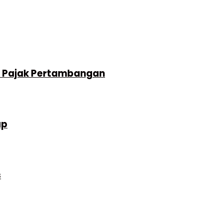
i Pajak Pertambangan
ap
s