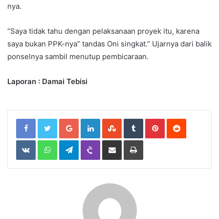
nya.
“Saya tidak tahu dengan pelaksanaan proyek itu, karena
saya bukan PPK-nya” tandas Oni singkat.” Ujarnya dari balik
ponselnya sambil menutup pembicaraan.
Laporan : Damai Tebisi
Google+
LinkedIn
StumbleUpon
Tumblr
Pinterest
Reddit
VKontakte
WhatsApp
Telegram
Viber
Share
Print
via
Email