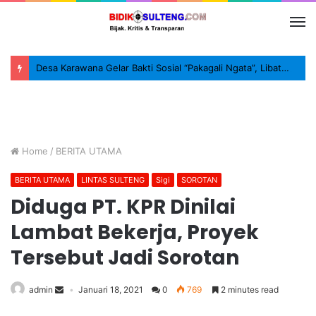
Desa Karawana Gelar Bakti Sosial “Pakagali Ngata”, Libatkan TNI, Polri dan Masyarakat
Home
/
BERITA UTAMA
BERITA UTAMA
LINTAS SULTENG
Sigi
SOROTAN
Diduga PT. KPR Dinilai
Lambat Bekerja, Proyek
Tersebut Jadi Sorotan
admin
Januari 18, 2021
0
769
2 minutes read