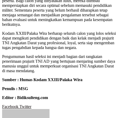
peserta. Bagi calon yang dinyatakan lulus, mereka diimbau
mempersiapkan diri secara optimal sebelum memasuki pendidikan
militer. Sementara peserta yang belum berhasil diharapkan tetap
menjaga semangat dan menjadikan pengalaman tersebut sebagai
bahan evaluasi untuk meningkatkan kemampuan pada kesempatan
berikutnya.
Kodam XXIII/Palaka Wira berharap seluruh calon yang lolos seleksi
dapat mengikuti pendidikan dengan baik dan kelak menjadi prajurit
TNI Angkatan Darat yang profesional, loyal, serta siap mengemban
tugas pengabdian kepada bangsa dan negara.
Pengumuman hasil seleksi ini menjadi bagian dari rangkaian
penerimaan prajurit TNI AD yang bertujuan menjaring sumber daya
manusia unggul untuk memperkuat organisasi TNI Angkatan Darat
di masa mendatang.
Sumber : Humas Kodam XXIII/Palaka Wira
Penulis : MSG
Editor : Bidiksulteng.com
Google+
LinkedIn
StumbleUpon
Tumblr
Pinterest
Reddit
VKontakte
WhatsApp
Telegram
Viber
Share
Print
Facebook
Twitter
via
Email