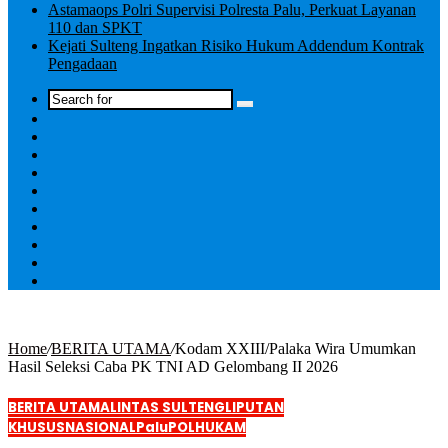
Astamaops Polri Supervisi Polresta Palu, Perkuat Layanan
110 dan SPKT
Kejati Sulteng Ingatkan Risiko Hukum Addendum Kontrak
Pengadaan
Log
In
Home
/
BERITA UTAMA
/
Kodam XXIII/Palaka Wira Umumkan
Hasil Seleksi Caba PK TNI AD Gelombang II 2026
BERITA UTAMA
LINTAS SULTENG
LIPUTAN
KHUSUS
NASIONAL
Palu
POLHUKAM