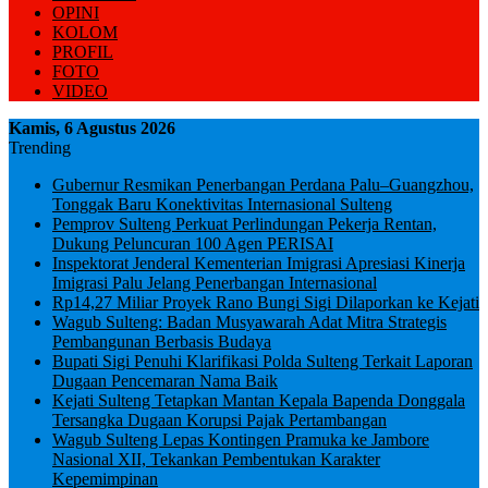
OPINI
KOLOM
PROFIL
FOTO
VIDEO
Kamis, 6 Agustus 2026
Trending
Gubernur Resmikan Penerbangan Perdana Palu–Guangzhou,
Tonggak Baru Konektivitas Internasional Sulteng
Pemprov Sulteng Perkuat Perlindungan Pekerja Rentan,
Dukung Peluncuran 100 Agen PERISAI
Inspektorat Jenderal Kementerian Imigrasi Apresiasi Kinerja
Imigrasi Palu Jelang Penerbangan Internasional
Rp14,27 Miliar Proyek Rano Bungi Sigi Dilaporkan ke Kejati
Wagub Sulteng: Badan Musyawarah Adat Mitra Strategis
Pembangunan Berbasis Budaya
Bupati Sigi Penuhi Klarifikasi Polda Sulteng Terkait Laporan
Dugaan Pencemaran Nama Baik
Kejati Sulteng Tetapkan Mantan Kepala Bapenda Donggala
Tersangka Dugaan Korupsi Pajak Pertambangan
Wagub Sulteng Lepas Kontingen Pramuka ke Jambore
Nasional XII, Tekankan Pembentukan Karakter
Kepemimpinan