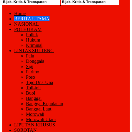
Home
BERITA UTAMA
NASIONAL
POLHUKAM
Politik
Hukum
Kriminal
LINTAS SULTENG
Palu
Donggala
Sigi
Parimo
Poso
Tojo Una-Una
Toli-toli
Buol
Banggai
Banggai Kepulauan
Banggai Laut
Morowali
Morowali Utara
LIPUTAN KHUSUS
SOROTAN