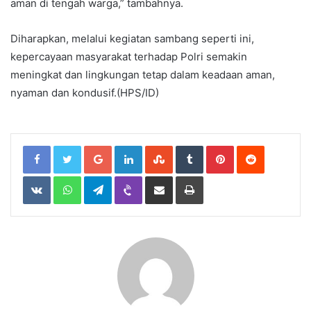
aman di tengah warga,” tambahnya.
Diharapkan, melalui kegiatan sambang seperti ini,
kepercayaan masyarakat terhadap Polri semakin
meningkat dan lingkungan tetap dalam keadaan aman,
nyaman dan kondusif.(HPS/ID)
Google+
LinkedIn
StumbleUpon
Tumblr
Pinterest
Reddit
VKontakte
WhatsApp
Telegram
Viber
Share
Print
via
Email