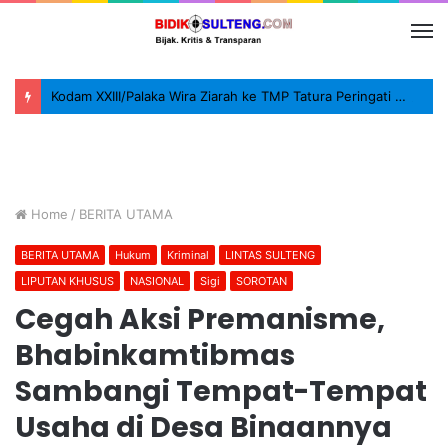
Kodam XXIII/Palaka Wira Ziarah ke TMP Tatura Peringati HUT ke-1
Home
/
BERITA UTAMA
BERITA UTAMA
Hukum
Kriminal
LINTAS SULTENG
LIPUTAN KHUSUS
NASIONAL
Sigi
SOROTAN
Cegah Aksi Premanisme,
Bhabinkamtibmas
Sambangi Tempat-Tempat
Usaha di Desa Binaannya