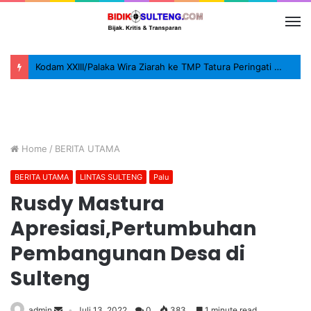
Kodam XXIII/Palaka Wira Ziarah ke TMP Tatura Peringati HUT ke-1
Home
/
BERITA UTAMA
BERITA UTAMA
LINTAS SULTENG
Palu
Rusdy Mastura
Apresiasi,Pertumbuhan
Pembangunan Desa di
Sulteng
admin
Juli 13, 2022
0
383
1 minute read