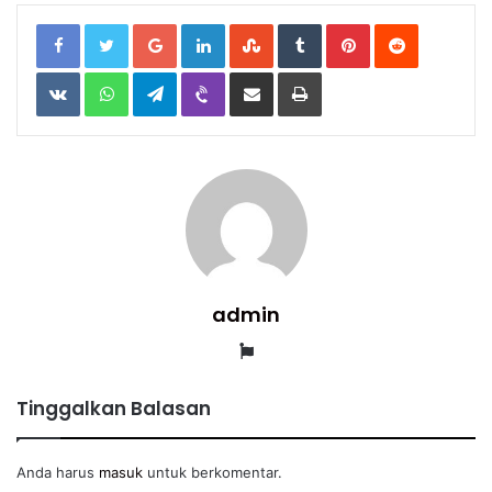
Google+
LinkedIn
StumbleUpon
Tumblr
Pinterest
Reddit
VKontakte
WhatsApp
Telegram
Viber
Share
Print
via
Email
admin
Website
Tinggalkan Balasan
Anda harus
masuk
untuk berkomentar.