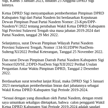
Sigi, Kamis 5 Januari 2023, dihadiri 25 Anggota DPRD Sigi
lainnya.
Ketua DPRD Sigi menyampaikan pemberhentian Pimpinan DPRD
Kabupaten Sigi dari Partai Nasdem Ini berdasarkan Keputusan
Dewan Pimpinan Pusat Partai Nasdem Nomor: 23-Kpts/DPP-
Nasdem/V/2022 tentang perubahan Wakil Ketua DPRD Kabupaten
Sigi Provinsi Sulawesi Tengah sisa masa jabatan 2019-2024 dari
Partai Nasdem, tanggal 29 Mei 2022.
Selanjutnya, surat Dewan Pimpinan Wilayah Partai Nasdem
Provinsi Sulawesi Tengah, Nomor :134-SI.I/DPW-NasDem-
Sulteng/XI/2022 Perihal Keterangan, Tanggal 25 November 2022.
Dan surat Dewan Pimpinan Daerah Partai Nasdem Kabupaten Sigi
Nomor:020/SE.2/DPD-NasDem Sigi/XII/2022 Perihal Usulan
Pergantian Antar Waktu Pimpinan DPRD, Tanggal 2 Desember
2022.
Berdasarkan surat tersebut lanjut Rizal, maka DPRD Sigi 5 Januari
2023 menetapkan pemberhentian Imran dari jabatannya sebagai
Wakil Ketua DPRD Kabupaten Sigi Periode 2019-2024.
“Sesuai dengan yang diusulkan oleh Partai Nasdem, dengan resmi
saya umumkan sekaligus ditetapkan, bahwa calon pengganti Wakil
Ketua DPRD Kabupaten Sigi Periode 2019-2024 adalah saudari