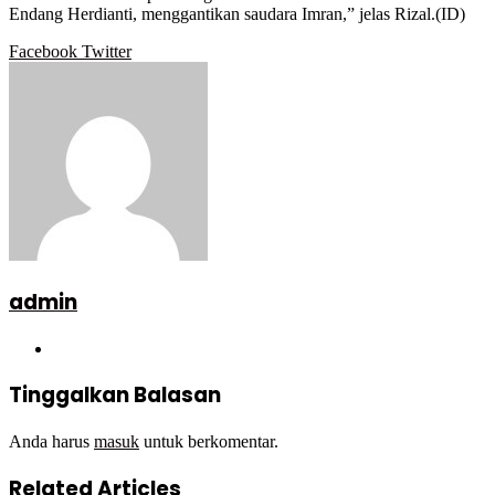
Endang Herdianti, menggantikan saudara Imran,” jelas Rizal.(ID)
Google+
LinkedIn
StumbleUpon
Tumblr
Pinterest
Reddit
VKontakte
WhatsApp
Telegram
Viber
Share
Print
Facebook
Twitter
via
Email
admin
Website
Tinggalkan Balasan
Anda harus
masuk
untuk berkomentar.
Related Articles