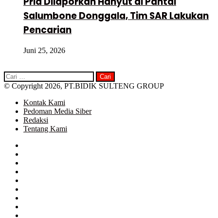
Pria Dilaporkan Hanyut di Pantai
Salumbone Donggala, Tim SAR Lakukan
Pencarian
Juni 25, 2026
Cari
untuk:
© Copyright 2026, PT.BIDIK SULTENG GROUP
Kontak Kami
Pedoman Media Siber
Redaksi
Tentang Kami