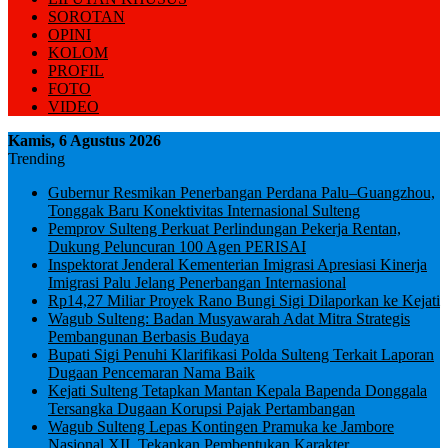
SOROTAN
OPINI
KOLOM
PROFIL
FOTO
VIDEO
Kamis, 6 Agustus 2026
Trending
Gubernur Resmikan Penerbangan Perdana Palu–Guangzhou,
Tonggak Baru Konektivitas Internasional Sulteng
Pemprov Sulteng Perkuat Perlindungan Pekerja Rentan,
Dukung Peluncuran 100 Agen PERISAI
Inspektorat Jenderal Kementerian Imigrasi Apresiasi Kinerja
Imigrasi Palu Jelang Penerbangan Internasional
Rp14,27 Miliar Proyek Rano Bungi Sigi Dilaporkan ke Kejati
Wagub Sulteng: Badan Musyawarah Adat Mitra Strategis
Pembangunan Berbasis Budaya
Bupati Sigi Penuhi Klarifikasi Polda Sulteng Terkait Laporan
Dugaan Pencemaran Nama Baik
Kejati Sulteng Tetapkan Mantan Kepala Bapenda Donggala
Tersangka Dugaan Korupsi Pajak Pertambangan
Wagub Sulteng Lepas Kontingen Pramuka ke Jambore
Nasional XII, Tekankan Pembentukan Karakter