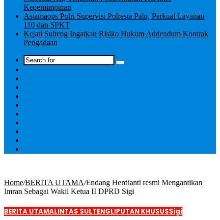
Kepemimpinan
Astamaops Polri Supervisi Polresta Palu, Perkuat Layanan
110 dan SPKT
Kejati Sulteng Ingatkan Risiko Hukum Addendum Kontrak
Pengadaan
Log
In
Home
/
BERITA UTAMA
/
Endang Herdianti resmi Mengantikan
Imran Sebagai Wakil Ketua II DPRD Sigi
BERITA UTAMA
LINTAS SULTENG
LIPUTAN KHUSUS
Sigi