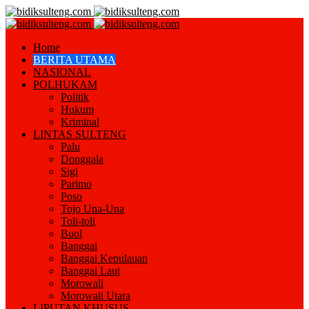
Home
BERITA UTAMA
NASIONAL
POLHUKAM
Politik
Hukum
Kriminal
LINTAS SULTENG
Palu
Donggala
Sigi
Parimo
Poso
Tojo Una-Una
Toli-toli
Buol
Banggai
Banggai Kepulauan
Banggai Laut
Morowali
Morowali Utara
LIPUTAN KHUSUS